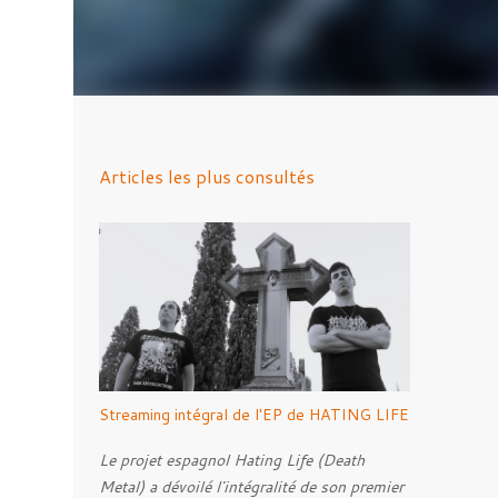
Articles les plus consultés
Streaming intégral de l'EP de HATING LIFE
Le projet espagnol Hating Life (Death
Metal) a dévoilé l'intégralité de son premier