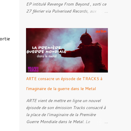
EP intitulé Revenge From Beyond , sorti ce
27 février via Pulverised Records, aux
formats CD, vinyle et numérique.
Découvrez le ci-dessous. Il a été enregistré
et mixé par Santi et l'artwork a été réalisé
ortie
par Luxi Lahtinen. Tracklist: 01. Into The
Grave 02. The Eternal Embrace 03. A
Somber Night 04. Rebellion Against The
Vile 05. Revenge From Beyond 06. The
Sense Of Fear
ARTE consacre un épisode de TRACKS à
l'imaginaire de la guerre dans le Metal
ARTE vient de mettre en ligne un nouvel
épisode de son émission Tracks consacré à
la place de l'imaginaire de la Première
Guerre Mondiale dans le Metal. Le
reportage s'intéresse à la manière dont,