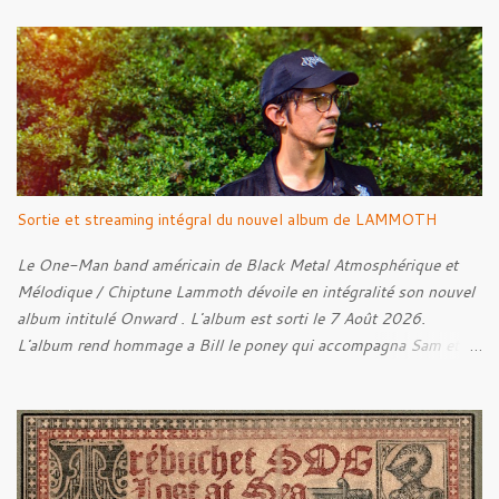
Into The Grave 02. The Eternal Embrace 03. A Somber Night 04.
Rebellion Against The Vile 05. Revenge From Beyond 06. The
Sense Of Fear
Sortie et streaming intégral du nouvel album de LAMMOTH
Le One-Man band américain de Black Metal Atmosphérique et
Mélodique / Chiptune Lammoth dévoile en intégralité son nouvel
album intitulé Onward . L'album est sorti le 7 Août 2026.
L'album rend hommage a Bill le poney qui accompagna Sam et
Frodon à Fondcombe, et à l'extérieur de la Porte-Ouest de la
Moria, Bill fut relâché dans la nature. Tracklist : 01. Poor Old
Half-Starved Pony 02. To Be Free (Bill) 03. A Gardener - 04:05
04. Farewell, Good Beast of Burden 05. A Fox Passing Through
the Woods on Business of Their Own 06. The Road to Bree 07.