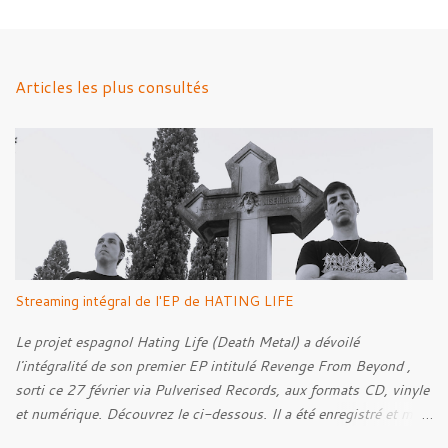
m
e
n
Articles les plus consultés
t
a
i
r
e
s
Streaming intégral de l'EP de HATING LIFE
Le projet espagnol Hating Life (Death Metal) a dévoilé
l'intégralité de son premier EP intitulé Revenge From Beyond ,
sorti ce 27 février via Pulverised Records, aux formats CD, vinyle
et numérique. Découvrez le ci-dessous. Il a été enregistré et mixé
par Santi et l'artwork a été réalisé par Luxi Lahtinen. Tracklist: 01.