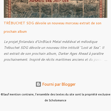
We Were Born to Suffer 08. Horsethieving 09. A Final Parting
Onward de Lammoth
TRÉBUCHET SDG dévoile un nouveau morceau extrait de son
prochain album
Le projet finlandais d’UnBlack Metal médiéval et mélodique
Trébuchet SDG dévoile un nouveau titre intitulé "Lost at Sea". Il
est extrait de son prochain album, Darker Ages Ahead à paraître
prochainement. Inspiré de récits maritimes anciens et du passage
de l’Évangile selon Matthieu 14:30-33, le morceau met en scène
un marin confronté à une tempête et à la perspective de la mort.
Derrière cette imagerie, le groupe développe un propos autour de
la persévérance et de l’espoir face aux épreuves, alors que le
Fourni par Blogger
personnage finit par retrouver la force de continuer malgré les
ténèbres qui l’entourent.
©Sauf mention contraire, l'ensemble des textes du site sont la propriété exclusive
de Scholomance