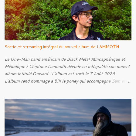
Sense Of Fear
Sortie et streaming intégral du nouvel album de LAMMOTH
Le One-Man band américain de Black Metal Atmosphérique et
Mélodique / Chiptune Lammoth dévoile en intégralité son nouvel
album intitulé Onward . L'album est sorti le 7 Août 2026.
L'album rend hommage a Bill le poney qui accompagna Sam et
Frodon à Fondcombe, et à l'extérieur de la Porte-Ouest de la
Moria, Bill fut relâché dans la nature. Tracklist : 01. Poor Old
Half-Starved Pony 02. To Be Free (Bill) 03. A Gardener - 04:05
04. Farewell, Good Beast of Burden 05. A Fox Passing Through
the Woods on Business of Their Own 06. The Road to Bree 07.
We Were Born to Suffer 08. Horsethieving 09. A Final Parting
Onward de Lammoth