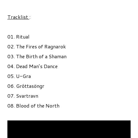
Tracklist
:
01. Ritual
02. The Fires of Ragnarok
03. The Birth of a Shaman
04. Dead Man’s Dance
05. U-Gra
06. Gróttasöngr
07. Svartravn
08. Blood of the North