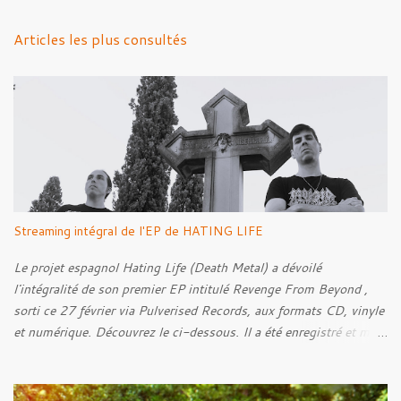
e
n
Articles les plus consultés
t
a
i
r
e
s
Streaming intégral de l'EP de HATING LIFE
Le projet espagnol Hating Life (Death Metal) a dévoilé
l'intégralité de son premier EP intitulé Revenge From Beyond ,
sorti ce 27 février via Pulverised Records, aux formats CD, vinyle
et numérique. Découvrez le ci-dessous. Il a été enregistré et mixé
par Santi et l'artwork a été réalisé par Luxi Lahtinen. Tracklist: 01.
Into The Grave 02. The Eternal Embrace 03. A Somber Night 04.
Rebellion Against The Vile 05. Revenge From Beyond 06. The