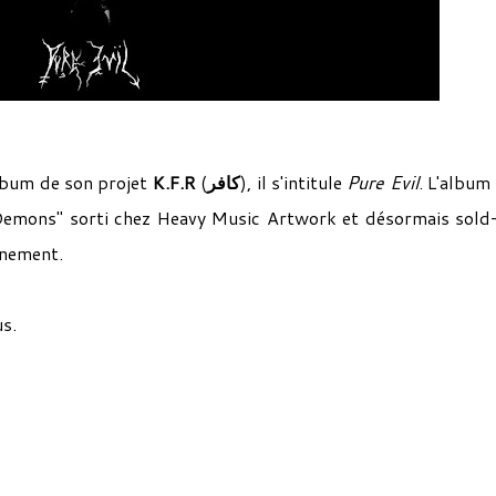
lbum de son projet
K.F.R
(
كافر
), il s'intitule
Pure Evil
. L'album 
Demons" sorti chez Heavy Music Artwork et désormais sold
inement.
s.