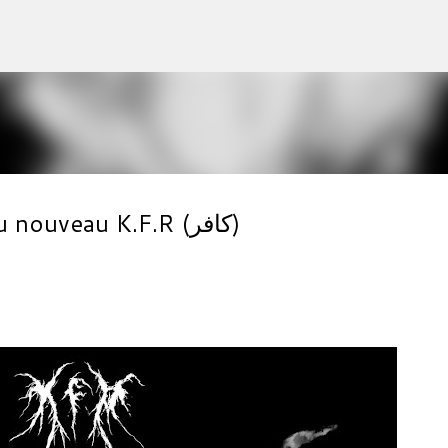
Accéder au contenu principal
Sortie et streaming intégral du nouveau K.F.R (كافر)