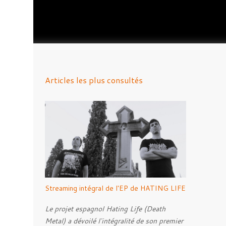
Articles les plus consultés
Streaming intégral de l'EP de HATING LIFE
Le projet espagnol Hating Life (Death
Metal) a dévoilé l'intégralité de son premier