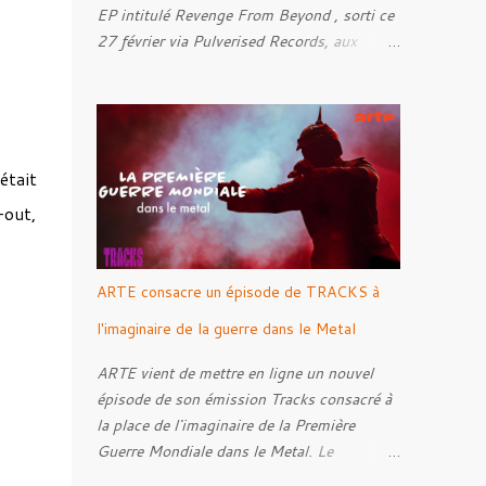
EP intitulé Revenge From Beyond , sorti ce
27 février via Pulverised Records, aux
formats CD, vinyle et numérique.
Découvrez le ci-dessous. Il a été enregistré
et mixé par Santi et l'artwork a été réalisé
par Luxi Lahtinen. Tracklist: 01. Into The
Grave 02. The Eternal Embrace 03. A
était
Somber Night 04. Rebellion Against The
-out,
Vile 05. Revenge From Beyond 06. The
Sense Of Fear
ARTE consacre un épisode de TRACKS à
l'imaginaire de la guerre dans le Metal
ARTE vient de mettre en ligne un nouvel
épisode de son émission Tracks consacré à
la place de l'imaginaire de la Première
Guerre Mondiale dans le Metal. Le
reportage s'intéresse à la manière dont,