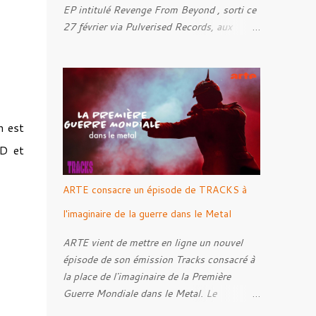
EP intitulé Revenge From Beyond , sorti ce
27 février via Pulverised Records, aux
formats CD, vinyle et numérique.
Découvrez le ci-dessous. Il a été enregistré
et mixé par Santi et l'artwork a été réalisé
par Luxi Lahtinen. Tracklist: 01. Into The
Grave 02. The Eternal Embrace 03. A
n est
Somber Night 04. Rebellion Against The
Vile 05. Revenge From Beyond 06. The
CD et
Sense Of Fear
ARTE consacre un épisode de TRACKS à
l'imaginaire de la guerre dans le Metal
ARTE vient de mettre en ligne un nouvel
épisode de son émission Tracks consacré à
la place de l'imaginaire de la Première
Guerre Mondiale dans le Metal. Le
reportage s'intéresse à la manière dont,