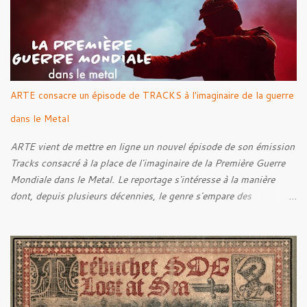
Sense Of Fear
ARTE consacre un épisode de TRACKS à l'imaginaire de la guerre
dans le Metal
ARTE vient de mettre en ligne un nouvel épisode de son émission
Tracks consacré à la place de l'imaginaire de la Première Guerre
Mondiale dans le Metal. Le reportage s'intéresse à la manière
dont, depuis plusieurs décennies, le genre s'empare des
représentations de la Grande Guerre, entre démarche mémorielle,
regard critique et fascination pour ses symboles. Pour alimenter
cette réflexion, Tracks est allé à la rencontre de Noise (
Kanonenfieber ) et de Dmytro Kumar ( 1914 ), qui reviennent sur
leur intérêt pour la Première Guerre mondiale. Le documentaire
donne également la parole au producteur Kristian "Kohle"