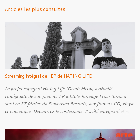
n
Articles les plus consultés
t
a
i
r
e
s
Streaming intégral de l'EP de HATING LIFE
Le projet espagnol Hating Life (Death Metal) a dévoilé
l'intégralité de son premier EP intitulé Revenge From Beyond ,
sorti ce 27 février via Pulverised Records, aux formats CD, vinyle
et numérique. Découvrez le ci-dessous. Il a été enregistré et mixé
par Santi et l'artwork a été réalisé par Luxi Lahtinen. Tracklist: 01.
Into The Grave 02. The Eternal Embrace 03. A Somber Night 04.
Rebellion Against The Vile 05. Revenge From Beyond 06. The