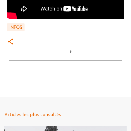
INFOS
C
o
m
m
e
n
Articles les plus consultés
t
a