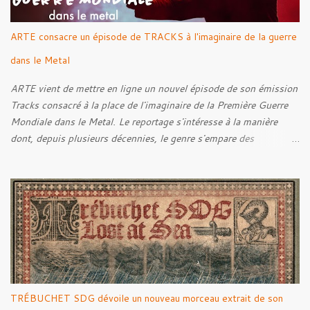
ARTE consacre un épisode de TRACKS à l'imaginaire de la guerre
dans le Metal
ARTE vient de mettre en ligne un nouvel épisode de son émission
Tracks consacré à la place de l'imaginaire de la Première Guerre
Mondiale dans le Metal. Le reportage s'intéresse à la manière
dont, depuis plusieurs décennies, le genre s'empare des
représentations de la Grande Guerre, entre démarche mémorielle,
regard critique et fascination pour ses symboles. Pour alimenter
cette réflexion, Tracks est allé à la rencontre de Noise (
Kanonenfieber ) et de Dmytro Kumar ( 1914 ), qui reviennent sur
leur intérêt pour la Première Guerre mondiale. Le documentaire
donne également la parole au producteur Kristian "Kohle"
Kohlmannslehner, collaborateur de 1914 , ainsi qu'à l'historien
Ralf Raths, directeur du Musée allemand des blindés de Munster,
afin d'interroger plus largement la place des images de guerre
TRÉBUCHET SDG dévoile un nouveau morceau extrait de son
dans l'esthétique et l'imaginaire du Metal. Le reportage est à