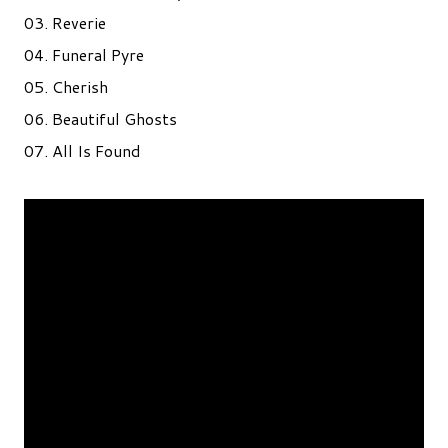
03. Reverie
04. Funeral Pyre
05. Cherish
06. Beautiful Ghosts
07. All Is Found