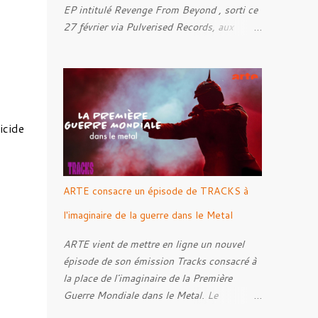
EP intitulé Revenge From Beyond , sorti ce
27 février via Pulverised Records, aux
formats CD, vinyle et numérique.
Découvrez le ci-dessous. Il a été enregistré
et mixé par Santi et l'artwork a été réalisé
par Luxi Lahtinen. Tracklist: 01. Into The
Grave 02. The Eternal Embrace 03. A
icide
Somber Night 04. Rebellion Against The
Vile 05. Revenge From Beyond 06. The
Sense Of Fear
ARTE consacre un épisode de TRACKS à
l'imaginaire de la guerre dans le Metal
ARTE vient de mettre en ligne un nouvel
épisode de son émission Tracks consacré à
la place de l'imaginaire de la Première
Guerre Mondiale dans le Metal. Le
reportage s'intéresse à la manière dont,