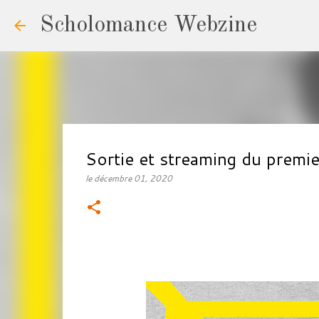
Scholomance Webzine
Sortie et streaming du pr
le
décembre 01, 2020