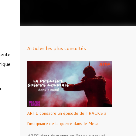
Articles les plus consultés
nente
rique
r
ARTE consacre un épisode de TRACKS à
l'imaginaire de la guerre dans le Metal