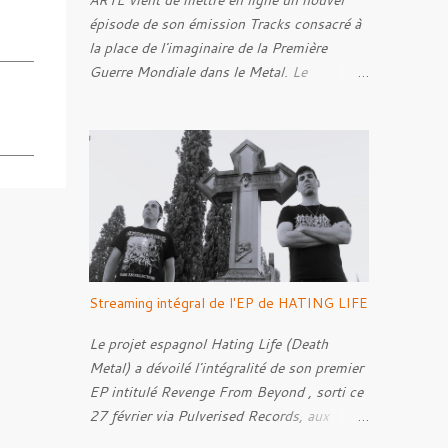
ARTE vient de mettre en ligne un nouvel
épisode de son émission Tracks consacré à
la place de l'imaginaire de la Première
Guerre Mondiale dans le Metal. Le
reportage s'intéresse à la manière dont,
depuis plusieurs décennies, le genre
s'empare des représentations de la Grande
Guerre, entre démarche mémorielle, regard
critique et fascination pour ses symboles.
Pour alimenter cette réflexion, Tracks est
allé à la rencontre de Noise ( Kanonenfieber
) et de Dmytro Kumar ( 1914 ), qui
reviennent sur leur intérêt pour la Première
Streaming intégral de l'EP de HATING LIFE
Guerre mondiale. Le documentaire donne
également la parole au producteur Kristian
Le projet espagnol Hating Life (Death
"Kohle" Kohlmannslehner, collaborateur de
Metal) a dévoilé l'intégralité de son premier
1914 , ainsi qu'à l'historien Ralf Raths,
EP intitulé Revenge From Beyond , sorti ce
directeur du Musée allemand des blindés de
27 février via Pulverised Records, aux
Munster, afin d'interroger plus largement la
formats CD, vinyle et numérique.