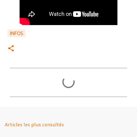
INFOS
C
o
m
m
e
n
Articles les plus consultés
t