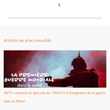
C
o
m
m
e
n
Articles les plus consultés
t
a
i
r
e
s
ARTE consacre un épisode de TRACKS à l'imaginaire de la guerre
dans le Metal