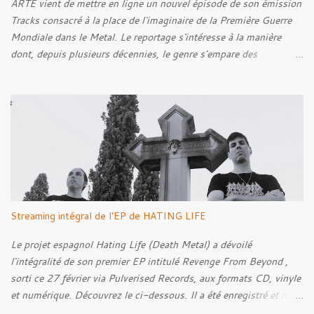
ARTE vient de mettre en ligne un nouvel épisode de son émission
Tracks consacré à la place de l'imaginaire de la Première Guerre
Mondiale dans le Metal. Le reportage s'intéresse à la manière
dont, depuis plusieurs décennies, le genre s'empare des
représentations de la Grande Guerre, entre démarche mémorielle,
regard critique et fascination pour ses symboles. Pour alimenter
cette réflexion, Tracks est allé à la rencontre de Noise (
Kanonenfieber ) et de Dmytro Kumar ( 1914 ), qui reviennent sur
leur intérêt pour la Première Guerre mondiale. Le documentaire
donne également la parole au producteur Kristian "Kohle"
Kohlmannslehner, collaborateur de 1914 , ainsi qu'à l'historien
Ralf Raths, directeur du Musée allemand des blindés de Munster,
afin d'interroger plus largement la place des images de guerre
Streaming intégral de l'EP de HATING LIFE
dans l'esthétique et l'imaginaire du Metal. Le reportage est à
découvrir ci-dessous :
Le projet espagnol Hating Life (Death Metal) a dévoilé
l'intégralité de son premier EP intitulé Revenge From Beyond ,
sorti ce 27 février via Pulverised Records, aux formats CD, vinyle
et numérique. Découvrez le ci-dessous. Il a été enregistré et mixé
par Santi et l'artwork a été réalisé par Luxi Lahtinen. Tracklist: 01.