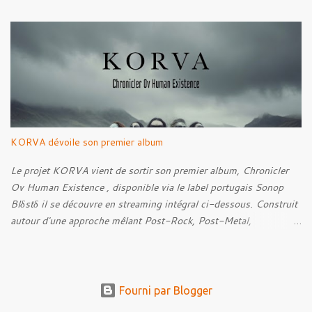
Into The Grave 02. The Eternal Embrace 03. A Somber Night 04.
Rebellion Against The Vile 05. Revenge From Beyond 06. The
Sense Of Fear
KORVA dévoile son premier album
Le projet KORVA vient de sortir son premier album, Chronicler
Ov Human Existence , disponible via le label portugais Sonop
Blδstδ il se découvre en streaming intégral ci-dessous. Construit
autour d'une approche mêlant Post-Rock, Post-Metal,
atmosphères Black Metal et textures éthérées, KORVA développe
un concept centré sur la figure du témoin silencieux. Celle-ci
prend la forme d'un corbeau blanc, présence rare qui observe
l'humanité, recueille ses histoires et conserve les traces de ce qui
Fourni par Blogger
pourrait autrement disparaître : blessures, souvenirs et