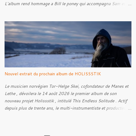
L'album rend hommage a Bill le poney qui accompagna Sam et
Frodon à Fondcombe, et à l'extérieur de la Porte-Ouest de la
Moria, Bill fut relâché dans la nature. Tracklist : 01. Poor Old
Half-Starved Pony 02. To Be Free (Bill) 03. A Gardener - 04:05
04. Farewell, Good Beast of Burden 05. A Fox Passing Through
the Woods on Business of Their Own 06. The Road to Bree 07.
We Were Born to Suffer 08. Horsethieving 09. A Final Parting
Onward de Lammoth
Nouvel extrait du prochain album de HOLISSSTIK
Le musicien norvégien Tor-Helge Skei, cofondateur de Manes et
Lethe , dévoilera le 14 août 2026 le premier album de son
nouveau projet Holissstik , intitulé This Endless Solitude . Actif
depuis plus de trente ans, le multi-instrumentiste et producteur
poursuit son exploration des musiques extrêmes et
expérimentales avec un album qui mêle Black Metal, Doom, Trip-
Hop, musique industrielle et influences avant-gardistes. Conçu