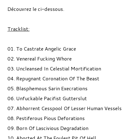
Découvrez le ci-dessous.
Tracklist:
01. To Castrate Angelic Grace
02. Venereal Fucking Whore
03. Uncleansed In Celestial Mortification
04. Repugnant Coronation Of The Beast
05. Blasphemous Sarin Execrations
06. Unfuckable Pacifist Gutterslut
07. Abhorrent Cesspool Of Lesser Human Vessels
08. Pestiferous Pious Deforations
09. Born Of Lascivious Degradation
10. Aborted At The Foulest Pit Of Hell