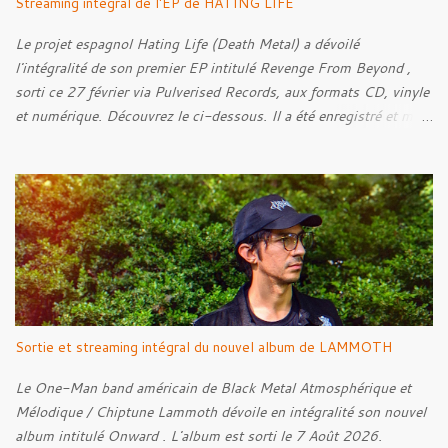
Streaming intégral de l'EP de HATING LIFE
Le projet espagnol Hating Life (Death Metal) a dévoilé
l'intégralité de son premier EP intitulé Revenge From Beyond ,
sorti ce 27 février via Pulverised Records, aux formats CD, vinyle
et numérique. Découvrez le ci-dessous. Il a été enregistré et mixé
par Santi et l'artwork a été réalisé par Luxi Lahtinen. Tracklist: 01.
Into The Grave 02. The Eternal Embrace 03. A Somber Night 04.
Rebellion Against The Vile 05. Revenge From Beyond 06. The
Sense Of Fear
Sortie et streaming intégral du nouvel album de LAMMOTH
Le One-Man band américain de Black Metal Atmosphérique et
Mélodique / Chiptune Lammoth dévoile en intégralité son nouvel
album intitulé Onward . L'album est sorti le 7 Août 2026.