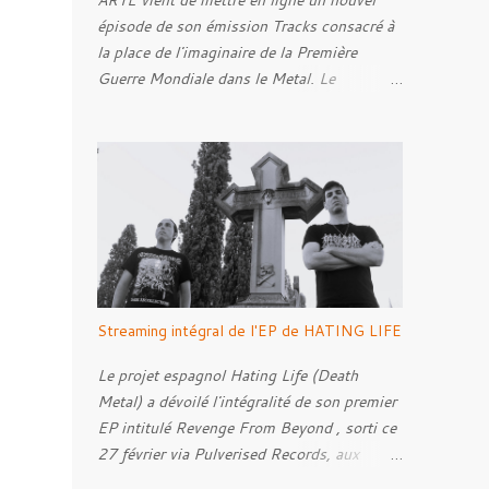
ARTE vient de mettre en ligne un nouvel
épisode de son émission Tracks consacré à
la place de l'imaginaire de la Première
Guerre Mondiale dans le Metal. Le
reportage s'intéresse à la manière dont,
depuis plusieurs décennies, le genre
s'empare des représentations de la Grande
Guerre, entre démarche mémorielle, regard
critique et fascination pour ses symboles.
Pour alimenter cette réflexion, Tracks est
allé à la rencontre de Noise ( Kanonenfieber
) et de Dmytro Kumar ( 1914 ), qui
reviennent sur leur intérêt pour la Première
Streaming intégral de l'EP de HATING LIFE
Guerre mondiale. Le documentaire donne
également la parole au producteur Kristian
Le projet espagnol Hating Life (Death
"Kohle" Kohlmannslehner, collaborateur de
Metal) a dévoilé l'intégralité de son premier
1914 , ainsi qu'à l'historien Ralf Raths,
EP intitulé Revenge From Beyond , sorti ce
directeur du Musée allemand des blindés de
27 février via Pulverised Records, aux
Munster, afin d'interroger plus largement la
formats CD, vinyle et numérique.