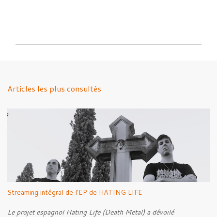
C
o
m
m
e
n
Articles les plus consultés
t
a
i
r
e
s
Streaming intégral de l'EP de HATING LIFE
Le projet espagnol Hating Life (Death Metal) a dévoilé