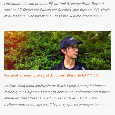
l'intégralité de son premier EP intitulé Revenge From Beyond ,
sorti ce 27 février via Pulverised Records, aux formats CD, vinyle
et numérique. Découvrez le ci-dessous. Il a été enregistré et mixé
par Santi et l'artwork a été réalisé par Luxi Lahtinen. Tracklist: 01.
Into The Grave 02. The Eternal Embrace 03. A Somber Night 04.
Rebellion Against The Vile 05. Revenge From Beyond 06. The
Sense Of Fear
Sortie et streaming intégral du nouvel album de LAMMOTH
Le One-Man band américain de Black Metal Atmosphérique et
Mélodique / Chiptune Lammoth dévoile en intégralité son nouvel
album intitulé Onward . L'album est sorti le 7 Août 2026.
L'album rend hommage a Bill le poney qui accompagna Sam et
Frodon à Fondcombe, et à l'extérieur de la Porte-Ouest de la