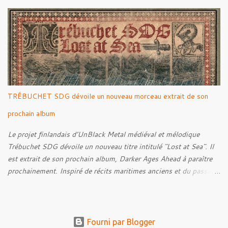
Moria, Bill fut relâché dans la nature. Tracklist : 01. Poor Old
Half-Starved Pony 02. To Be Free (Bill) 03. A Gardener - 04:05
04. Farewell, Good Beast of Burden 05. A Fox Passing Through
the Woods on Business of Their Own 06. The Road to Bree 07.
We Were Born to Suffer 08. Horsethieving 09. A Final Parting
Onward de Lammoth
TRÉBUCHET SDG dévoile un nouveau morceau extrait de son
prochain album
Le projet finlandais d’UnBlack Metal médiéval et mélodique
Trébuchet SDG dévoile un nouveau titre intitulé "Lost at Sea". Il
est extrait de son prochain album, Darker Ages Ahead à paraître
prochainement. Inspiré de récits maritimes anciens et du passage
de l’Évangile selon Matthieu 14:30-33, le morceau met en scène
un marin confronté à une tempête et à la perspective de la mort.
Derrière cette imagerie, le groupe développe un propos autour de
la persévérance et de l’espoir face aux épreuves, alors que le
Fourni par Blogger