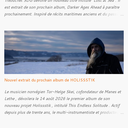
Trébuchet SDG dévoile un nouveau titre intitulé "Lost at Sea". Il
est extrait de son prochain album, Darker Ages Ahead à paraître
prochainement. Inspiré de récits maritimes anciens et du passage
de l’Évangile selon Matthieu 14:30-33, le morceau met en scène
un marin confronté à une tempête et à la perspective de la mort.
Derrière cette imagerie, le groupe développe un propos autour de
la persévérance et de l’espoir face aux épreuves, alors que le
personnage finit par retrouver la force de continuer malgré les
ténèbres qui l’entourent.
Nouvel extrait du prochain album de HOLISSSTIK
Le musicien norvégien Tor-Helge Skei, cofondateur de Manes et
Lethe , dévoilera le 14 août 2026 le premier album de son
nouveau projet Holissstik , intitulé This Endless Solitude . Actif
depuis plus de trente ans, le multi-instrumentiste et producteur
poursuit son exploration des musiques extrêmes et
expérimentales avec un album qui mêle Black Metal, Doom, Trip-