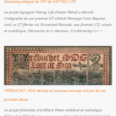
Streaming intégral de l'EP de HATING LIFE
Le projet espagnol Hating Life (Death Metal) a dévoilé
l'intégralité de son premier EP intitulé Revenge From Beyond ,
sorti ce 27 février via Pulverised Records, aux formats CD, vinyle
et numérique. Découvrez le ci-dessous. Il a été enregistré et mixé
par Santi et l'artwork a été réalisé par Luxi Lahtinen. Tracklist: 01.
Into The Grave 02. The Eternal Embrace 03. A Somber Night 04.
Rebellion Against The Vile 05. Revenge From Beyond 06. The
Sense Of Fear
TRÉBUCHET SDG dévoile un nouveau morceau extrait de son
prochain album
Le projet finlandais d’UnBlack Metal médiéval et mélodique