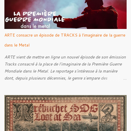
ARTE consacre un épisode de TRACKS à l'imaginaire de la guerre
dans le Metal
ARTE vient de mettre en ligne un nouvel épisode de son émission
Tracks consacré à la place de l'imaginaire de la Première Guerre
Mondiale dans le Metal. Le reportage s'intéresse à la manière
dont, depuis plusieurs décennies, le genre s'empare des
représentations de la Grande Guerre, entre démarche mémorielle,
regard critique et fascination pour ses symboles. Pour alimenter
cette réflexion, Tracks est allé à la rencontre de Noise (
Kanonenfieber ) et de Dmytro Kumar ( 1914 ), qui reviennent sur
leur intérêt pour la Première Guerre mondiale. Le documentaire
donne également la parole au producteur Kristian "Kohle"
Kohlmannslehner, collaborateur de 1914 , ainsi qu'à l'historien