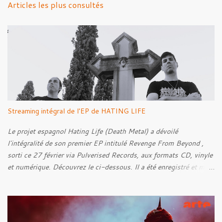
Articles les plus consultés
t
a
i
r
e
s
Streaming intégral de l'EP de HATING LIFE
Le projet espagnol Hating Life (Death Metal) a dévoilé
l'intégralité de son premier EP intitulé Revenge From Beyond ,
sorti ce 27 février via Pulverised Records, aux formats CD, vinyle
et numérique. Découvrez le ci-dessous. Il a été enregistré et mixé
par Santi et l'artwork a été réalisé par Luxi Lahtinen. Tracklist: 01.
Into The Grave 02. The Eternal Embrace 03. A Somber Night 04.
Rebellion Against The Vile 05. Revenge From Beyond 06. The
Sense Of Fear