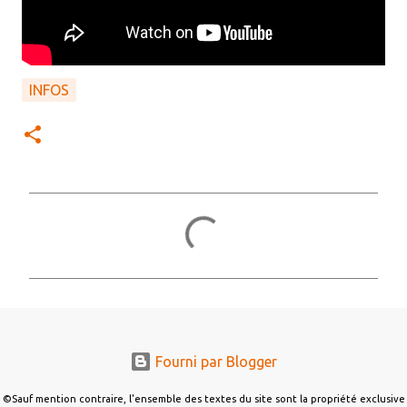
INFOS
C
o
m
m
e
n
Fourni par Blogger
t
a
©Sauf mention contraire, l'ensemble des textes du site sont la propriété exclusive