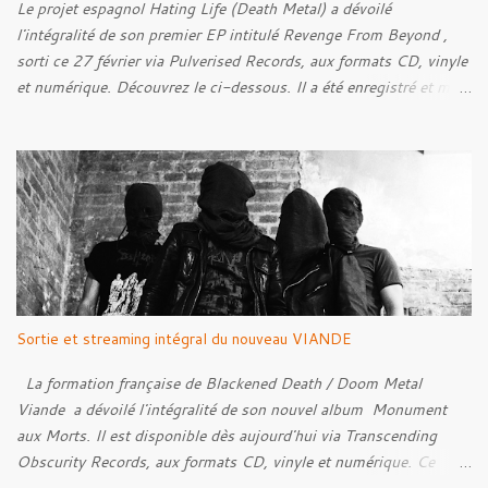
découvrir ci-dessous :
Le projet espagnol Hating Life (Death Metal) a dévoilé
l'intégralité de son premier EP intitulé Revenge From Beyond ,
sorti ce 27 février via Pulverised Records, aux formats CD, vinyle
et numérique. Découvrez le ci-dessous. Il a été enregistré et mixé
par Santi et l'artwork a été réalisé par Luxi Lahtinen. Tracklist: 01.
Into The Grave 02. The Eternal Embrace 03. A Somber Night 04.
Rebellion Against The Vile 05. Revenge From Beyond 06. The
Sense Of Fear
Sortie et streaming intégral du nouveau VIANDE
La formation française de Blackened Death / Doom Metal
Viande a dévoilé l'intégralité de son nouvel album Monument
aux Morts. Il est disponible dès aujourd'hui via Transcending
Obscurity Records, aux formats CD, vinyle et numérique. Ce