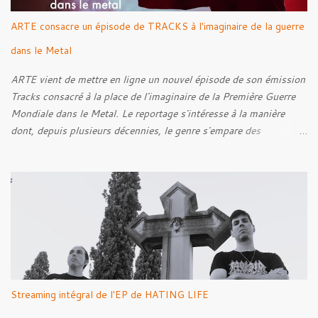
ARTE consacre un épisode de TRACKS à l'imaginaire de la guerre
dans le Metal
ARTE vient de mettre en ligne un nouvel épisode de son émission
Tracks consacré à la place de l'imaginaire de la Première Guerre
Mondiale dans le Metal. Le reportage s'intéresse à la manière
dont, depuis plusieurs décennies, le genre s'empare des
représentations de la Grande Guerre, entre démarche mémorielle,
regard critique et fascination pour ses symboles. Pour alimenter
cette réflexion, Tracks est allé à la rencontre de Noise (
Kanonenfieber ) et de Dmytro Kumar ( 1914 ), qui reviennent sur
leur intérêt pour la Première Guerre mondiale. Le documentaire
donne également la parole au producteur Kristian "Kohle"
Kohlmannslehner, collaborateur de 1914 , ainsi qu'à l'historien
Ralf Raths, directeur du Musée allemand des blindés de Munster,
afin d'interroger plus largement la place des images de guerre
Streaming intégral de l'EP de HATING LIFE
dans l'esthétique et l'imaginaire du Metal. Le reportage est à