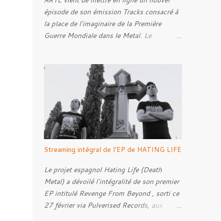
ARTE vient de mettre en ligne un nouvel
épisode de son émission Tracks consacré à
la place de l'imaginaire de la Première
Guerre Mondiale dans le Metal. Le
reportage s'intéresse à la manière dont,
depuis plusieurs décennies, le genre
s'empare des représentations de la Grande
Guerre, entre démarche mémorielle, regard
critique et fascination pour ses symboles.
Pour alimenter cette réflexion, Tracks est
allé à la rencontre de Noise ( Kanonenfieber
) et de Dmytro Kumar ( 1914 ), qui
reviennent sur leur intérêt pour la Première
Streaming intégral de l'EP de HATING LIFE
Guerre mondiale. Le documentaire donne
également la parole au producteur Kristian
Le projet espagnol Hating Life (Death
"Kohle" Kohlmannslehner, collaborateur de
Metal) a dévoilé l'intégralité de son premier
1914 , ainsi qu'à l'historien Ralf Raths,
EP intitulé Revenge From Beyond , sorti ce
directeur du Musée allemand des blindés de
27 février via Pulverised Records, aux
Munster, afin d'interroger plus largement la
formats CD, vinyle et numérique.