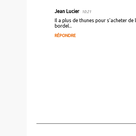
Jean Lucier
10:21
C
Il a plus de thunes pour s'acheter de l
o
bordel...
m
RÉPONDRE
m
e
n
t
a
i
r
e
s
E