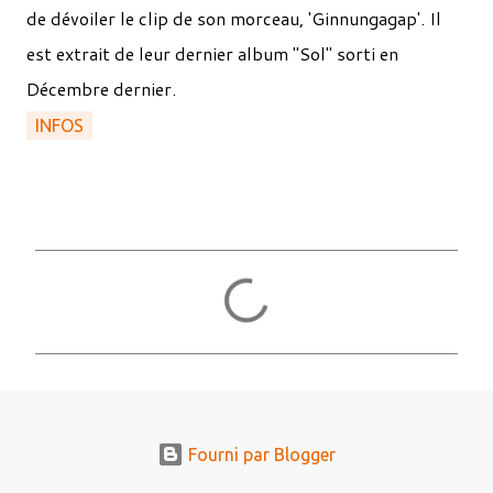
de dévoiler le clip de son morceau, 'Ginnungagap'. Il
est extrait de leur dernier album "Sol" sorti en
Décembre dernier.
INFOS
C
o
m
m
e
n
Fourni par Blogger
t