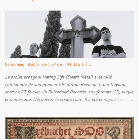
t
a
i
r
e
s
Streaming intégral de l'EP de HATING LIFE
Le projet espagnol Hating Life (Death Metal) a dévoilé
l'intégralité de son premier EP intitulé Revenge From Beyond ,
sorti ce 27 février via Pulverised Records, aux formats CD, vinyle
et numérique. Découvrez le ci-dessous. Il a été enregistré et mixé
par Santi et l'artwork a été réalisé par Luxi Lahtinen. Tracklist: 01.
Into The Grave 02. The Eternal Embrace 03. A Somber Night 04.
Rebellion Against The Vile 05. Revenge From Beyond 06. The
Sense Of Fear