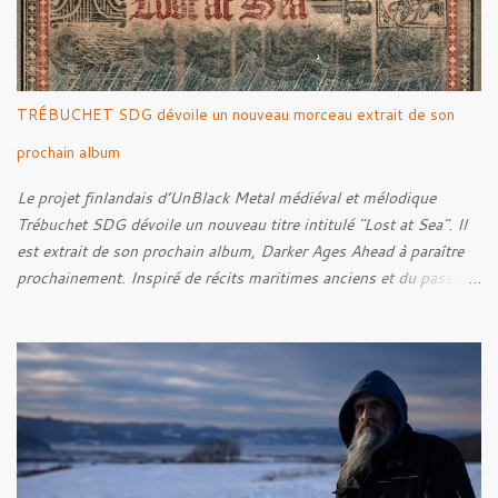
TRÉBUCHET SDG dévoile un nouveau morceau extrait de son
prochain album
Le projet finlandais d’UnBlack Metal médiéval et mélodique
Trébuchet SDG dévoile un nouveau titre intitulé "Lost at Sea". Il
est extrait de son prochain album, Darker Ages Ahead à paraître
prochainement. Inspiré de récits maritimes anciens et du passage
de l’Évangile selon Matthieu 14:30-33, le morceau met en scène
un marin confronté à une tempête et à la perspective de la mort.
Derrière cette imagerie, le groupe développe un propos autour de
la persévérance et de l’espoir face aux épreuves, alors que le
personnage finit par retrouver la force de continuer malgré les
ténèbres qui l’entourent.