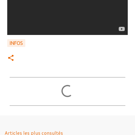
INFOS
C
o
m
m
e
n
Articles les plus consultés