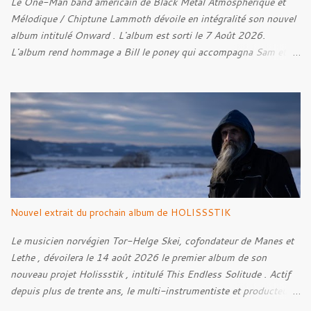
Le One-Man band américain de Black Metal Atmosphérique et
Mélodique / Chiptune Lammoth dévoile en intégralité son nouvel
album intitulé Onward . L'album est sorti le 7 Août 2026.
L'album rend hommage a Bill le poney qui accompagna Sam et
Frodon à Fondcombe, et à l'extérieur de la Porte-Ouest de la
Moria, Bill fut relâché dans la nature. Tracklist : 01. Poor Old
Half-Starved Pony 02. To Be Free (Bill) 03. A Gardener - 04:05
04. Farewell, Good Beast of Burden 05. A Fox Passing Through
the Woods on Business of Their Own 06. The Road to Bree 07.
We Were Born to Suffer 08. Horsethieving 09. A Final Parting
Onward de Lammoth
Nouvel extrait du prochain album de HOLISSSTIK
Le musicien norvégien Tor-Helge Skei, cofondateur de Manes et
Lethe , dévoilera le 14 août 2026 le premier album de son
nouveau projet Holissstik , intitulé This Endless Solitude . Actif
depuis plus de trente ans, le multi-instrumentiste et producteur
poursuit son exploration des musiques extrêmes et