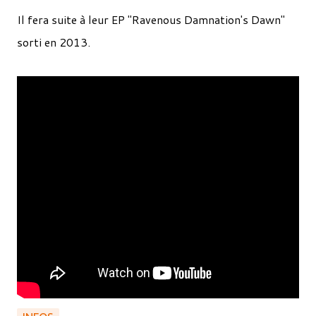
Il fera suite à leur EP "Ravenous Damnation's Dawn"
sorti en 2013.