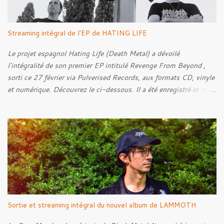
s
Streaming intégral de l'EP de HATING LIFE
Le projet espagnol Hating Life (Death Metal) a dévoilé
l'intégralité de son premier EP intitulé Revenge From Beyond ,
sorti ce 27 février via Pulverised Records, aux formats CD, vinyle
et numérique. Découvrez le ci-dessous. Il a été enregistré et mixé
par Santi et l'artwork a été réalisé par Luxi Lahtinen. Tracklist: 01.
Into The Grave 02. The Eternal Embrace 03. A Somber Night 04.
Rebellion Against The Vile 05. Revenge From Beyond 06. The
Sense Of Fear
Sortie et streaming intégral du nouvel album de LAMMOTH