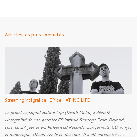
m
m
e
n
Articles les plus consultés
t
a
i
r
e
s
Streaming intégral de l'EP de HATING LIFE
Le projet espagnol Hating Life (Death Metal) a dévoilé
l'intégralité de son premier EP intitulé Revenge From Beyond ,
sorti ce 27 février via Pulverised Records, aux formats CD, vinyle
et numérique. Découvrez le ci-dessous. Il a été enregistré et mixé