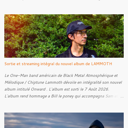
par Santi et l'artwork a été réalisé par Luxi Lahtinen. Tracklist: 01.
Into The Grave 02. The Eternal Embrace 03. A Somber Night 04.
Rebellion Against The Vile 05. Revenge From Beyond 06. The
Sense Of Fear
Sortie et streaming intégral du nouvel album de LAMMOTH
Le One-Man band américain de Black Metal Atmosphérique et
Mélodique / Chiptune Lammoth dévoile en intégralité son nouvel
album intitulé Onward . L'album est sorti le 7 Août 2026.
L'album rend hommage a Bill le poney qui accompagna Sam et
Frodon à Fondcombe, et à l'extérieur de la Porte-Ouest de la
Moria, Bill fut relâché dans la nature. Tracklist : 01. Poor Old
Half-Starved Pony 02. To Be Free (Bill) 03. A Gardener - 04:05
04. Farewell, Good Beast of Burden 05. A Fox Passing Through