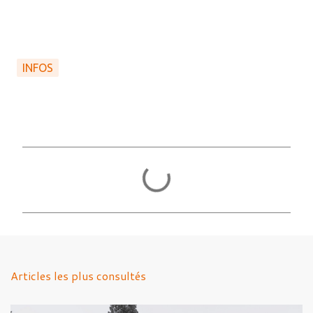
INFOS
C
o
m
m
e
n
Articles les plus consultés
t
a