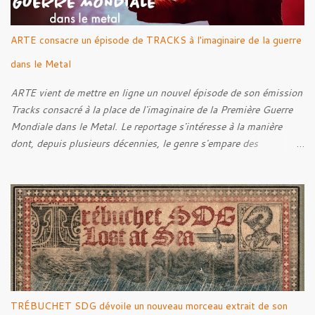
ARTE consacre un épisode de TRACKS à l'imaginaire de la guerre
dans le Metal
ARTE vient de mettre en ligne un nouvel épisode de son émission
Tracks consacré à la place de l'imaginaire de la Première Guerre
Mondiale dans le Metal. Le reportage s'intéresse à la manière
dont, depuis plusieurs décennies, le genre s'empare des
représentations de la Grande Guerre, entre démarche mémorielle,
regard critique et fascination pour ses symboles. Pour alimenter
cette réflexion, Tracks est allé à la rencontre de Noise (
Kanonenfieber ) et de Dmytro Kumar ( 1914 ), qui reviennent sur
leur intérêt pour la Première Guerre mondiale. Le documentaire
donne également la parole au producteur Kristian "Kohle"
Kohlmannslehner, collaborateur de 1914 , ainsi qu'à l'historien
Ralf Raths, directeur du Musée allemand des blindés de Munster,
afin d'interroger plus largement la place des images de guerre
TRÉBUCHET SDG dévoile un nouveau morceau extrait de son
dans l'esthétique et l'imaginaire du Metal. Le reportage est à