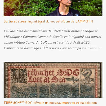
Sortie et streaming intégral du nouvel album de LAMMOTH
Le One-Man band américain de Black Metal Atmosphérique et
Mélodique / Chiptune Lammoth dévoile en intégralité son nouvel
album intitulé Onward . L'album est sorti le 7 Août 2026.
L'album rend hommage a Bill le poney qui accompagna Sam et
Frodon à Fondcombe, et à l'extérieur de la Porte-Ouest de la
Moria, Bill fut relâché dans la nature. Tracklist : 01. Poor Old
Half-Starved Pony 02. To Be Free (Bill) 03. A Gardener - 04:05
04. Farewell, Good Beast of Burden 05. A Fox Passing Through
the Woods on Business of Their Own 06. The Road to Bree 07.
We Were Born to Suffer 08. Horsethieving 09. A Final Parting
Onward de Lammoth
TRÉBUCHET SDG dévoile un nouveau morceau extrait de son