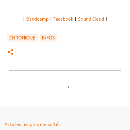
|
Bandcamp
|
Facebook
|
SoundCloud
|
CHRONIQUE
INFOS
C
o
m
m
e
n
Articles les plus consultés
t