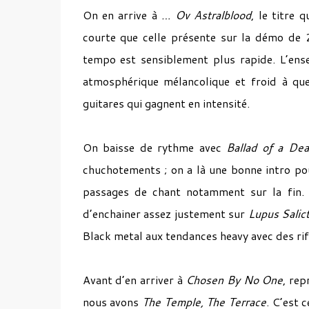
On en arrive à
…
Ov Astralblood
, le titre 
courte que celle présente sur la démo de 2
tempo est sensiblement plus rapide. L’ens
atmosphérique mélancolique et froid à qu
guitares qui gagnent en intensité.
On baisse de rythme avec
Ballad of a De
chuchotements ; on a là une bonne intro po
passages de chant notamment sur la fin. 
d’enchainer assez justement sur
Lupus Salict
Black metal aux tendances heavy avec des riff
Avant d’en arriver à
Chosen By No One
, rep
nous avons
The Temple, The Terrace
. C’est 