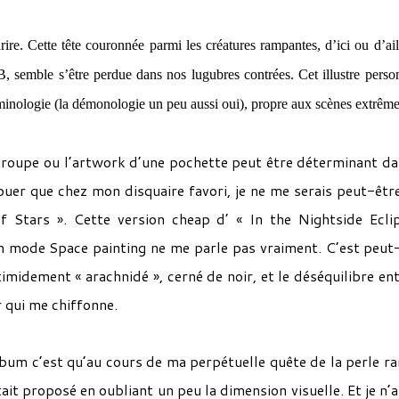
re. Cette tête couronnée parmi les créatures rampantes, d’ici ou d’ail
B, semble s’être perdue dans nos lugubres contrées. Cet illustre pers
erminologie (la démonologie un peu aussi oui), propre aux scènes extrême
groupe ou l’artwork d’une pochette peut être déterminant da
ouer que chez mon disquaire favori, je ne me serais peut-êtr
f Stars ». Cette version cheap d’ « In the Nightside Ecli
n mode Space painting ne me parle pas vraiment. C’est peut
imidement « arachnidé », cerné de noir, et le déséquilibre ent
r qui me chiffonne.
album c’est qu’au cours de ma perpétuelle quête de la perle rar
tait proposé en oubliant un peu la dimension visuelle. Et je n’a