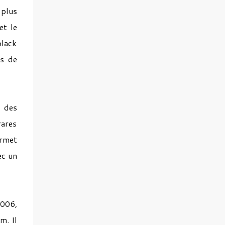
 plus
et le
black
es de
t des
rares
ermet
ec un
2006,
m. Il