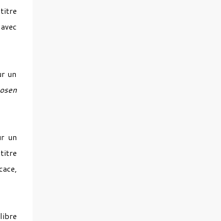
titre
 avec
ur un
osen
ur un
titre
cace,
libre