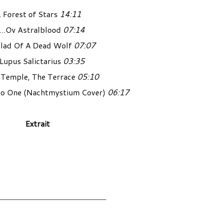
. Forest of Stars
14:11
 ...Ov Astralblood
07:14
llad Of A Dead Wolf
07:07
 Lupus Salictarius
03:35
 Temple, The Terrace
05:10
No One (Nachtmystium Cover)
06:17
Extrait
____________________________