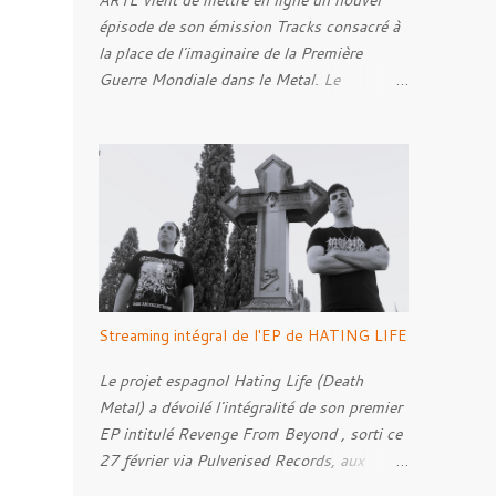
ARTE vient de mettre en ligne un nouvel
épisode de son émission Tracks consacré à
la place de l'imaginaire de la Première
Guerre Mondiale dans le Metal. Le
reportage s'intéresse à la manière dont,
depuis plusieurs décennies, le genre
s'empare des représentations de la Grande
Guerre, entre démarche mémorielle, regard
critique et fascination pour ses symboles.
Pour alimenter cette réflexion, Tracks est
allé à la rencontre de Noise ( Kanonenfieber
) et de Dmytro Kumar ( 1914 ), qui
reviennent sur leur intérêt pour la Première
Streaming intégral de l'EP de HATING LIFE
Guerre mondiale. Le documentaire donne
également la parole au producteur Kristian
Le projet espagnol Hating Life (Death
"Kohle" Kohlmannslehner, collaborateur de
Metal) a dévoilé l'intégralité de son premier
1914 , ainsi qu'à l'historien Ralf Raths,
EP intitulé Revenge From Beyond , sorti ce
directeur du Musée allemand des blindés de
27 février via Pulverised Records, aux
Munster, afin d'interroger plus largement la
formats CD, vinyle et numérique.