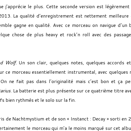
que j’apprécie le plus. Cette seconde version est légèrement
013. La qualité d’enregistrement est nettement meilleure 
emble gagne en qualité. Avec ce morceau on navigue d’un 
elque chose de plus heavy et rock’n roll avec des passag
ad Wolf.
Un son clair, quelques notes, quelques accords e
ur ce morceau essentiellement instrumental, avec quelques 
On ne fait pas dans l’originalité mais c’est bon et ça p
arius
. La batterie est plus présente sur ce quatrième titre av
s bien rythmés et le solo sur la fin.
ris de Nachtmystium et de son « Instanct : Decay » sorti en 
certainement le morceau qui m’a le moins marqué sur cet albu