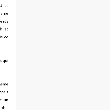
Celle-ci prend la forme d'un corbeau blanc,
t, et
présence rare qui observe l'humanité,
is ne
recueille ses histoires et conserve les traces
de ce qui pourrait autrement disparaître :
orets
blessures, souvenirs et expériences
ch et
individuelles. L'album aborde ainsi la
is ce
solitude, le deuil, la connexion aux autres,
la transformation et la recherche de sens.
KORVA ne cherche pas à juger l'humanité
mais à en conserver la mémoire. Le nom du
s qui
projet correspond par ailleurs aux cinq
manifestations de cette conscience : K pour
Karina, la gardienne de la mémoire ; O pour
Olga, l'observatrice des ombres ; R pour
 même
Rita, la racine de la vie...
epris
e, un
 plus