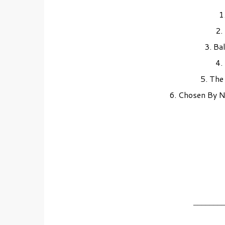
1
2.
3. Ba
4.
5. The
6. Chosen By 
_______