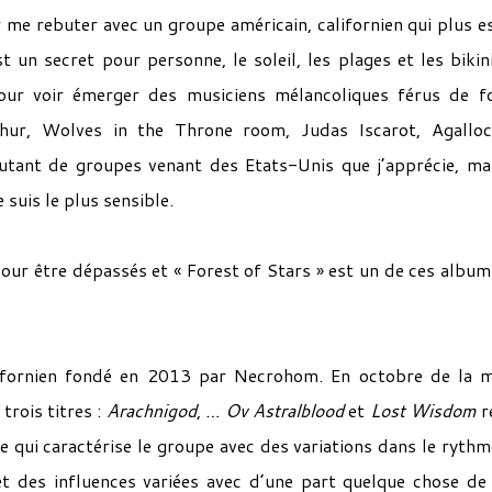
 me rebuter avec un groupe américain, californien qui plus es
un secret pour personne, le soleil, les plages et les bikin
our voir émerger des musiciens mélancoliques férus de f
thur, Wolves in the Throne room, Judas Iscarot, Agallo
utant de groupes venant des Etats-Unis que j’apprécie, ma
 suis le plus sensible.
 pour être dépassés et « Forest of Stars » est un de ces album
lifornien fondé en 2013 par Necrohom. En octobre de la
trois titres :
Arachnigod
,
…
Ov Astralblood
et
Lost Wisdom
r
e qui caractérise le groupe avec des variations dans le rythm
 et des influences variées avec d’une part quelque chose de