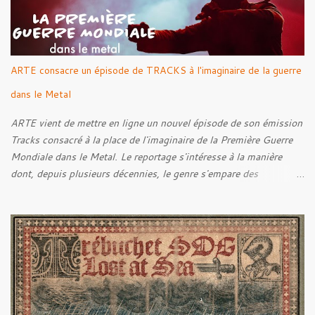
ARTE consacre un épisode de TRACKS à l'imaginaire de la guerre
dans le Metal
ARTE vient de mettre en ligne un nouvel épisode de son émission
Tracks consacré à la place de l'imaginaire de la Première Guerre
Mondiale dans le Metal. Le reportage s'intéresse à la manière
dont, depuis plusieurs décennies, le genre s'empare des
représentations de la Grande Guerre, entre démarche mémorielle,
regard critique et fascination pour ses symboles. Pour alimenter
cette réflexion, Tracks est allé à la rencontre de Noise (
Kanonenfieber ) et de Dmytro Kumar ( 1914 ), qui reviennent sur
leur intérêt pour la Première Guerre mondiale. Le documentaire
donne également la parole au producteur Kristian "Kohle"
Kohlmannslehner, collaborateur de 1914 , ainsi qu'à l'historien
Ralf Raths, directeur du Musée allemand des blindés de Munster,