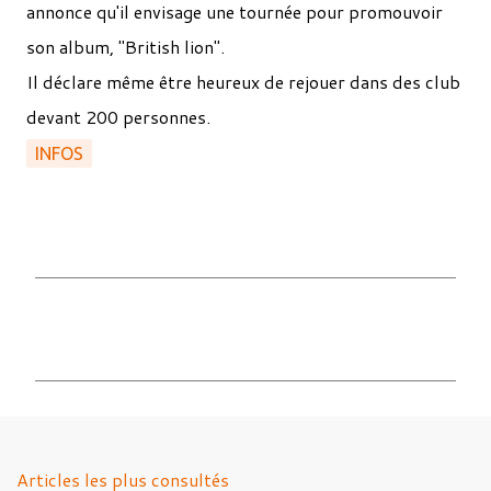
annonce qu'il envisage une tournée pour promouvoir
son album, "British lion".
Il déclare même être heureux de rejouer dans des club
devant 200 personnes.
INFOS
C
o
m
m
e
n
Articles les plus consultés