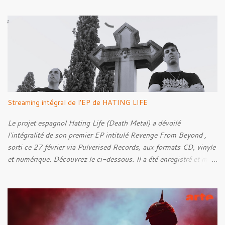
t
a
i
r
e
s
Streaming intégral de l'EP de HATING LIFE
Le projet espagnol Hating Life (Death Metal) a dévoilé
l'intégralité de son premier EP intitulé Revenge From Beyond ,
sorti ce 27 février via Pulverised Records, aux formats CD, vinyle
et numérique. Découvrez le ci-dessous. Il a été enregistré et mixé
par Santi et l'artwork a été réalisé par Luxi Lahtinen. Tracklist: 01.
Into The Grave 02. The Eternal Embrace 03. A Somber Night 04.
Rebellion Against The Vile 05. Revenge From Beyond 06. The
Sense Of Fear