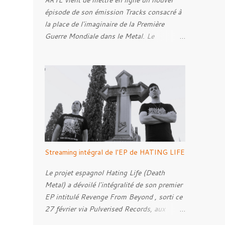
ARTE vient de mettre en ligne un nouvel
épisode de son émission Tracks consacré à
la place de l'imaginaire de la Première
Guerre Mondiale dans le Metal. Le
reportage s'intéresse à la manière dont,
depuis plusieurs décennies, le genre
s'empare des représentations de la Grande
Guerre, entre démarche mémorielle, regard
critique et fascination pour ses symboles.
Pour alimenter cette réflexion, Tracks est
allé à la rencontre de Noise ( Kanonenfieber
) et de Dmytro Kumar ( 1914 ), qui
reviennent sur leur intérêt pour la Première
Streaming intégral de l'EP de HATING LIFE
Guerre mondiale. Le documentaire donne
également la parole au producteur Kristian
Le projet espagnol Hating Life (Death
"Kohle" Kohlmannslehner, collaborateur de
Metal) a dévoilé l'intégralité de son premier
1914 , ainsi qu'à l'historien Ralf Raths,
EP intitulé Revenge From Beyond , sorti ce
directeur du Musée allemand des blindés de
27 février via Pulverised Records, aux
Munster, afin d'interroger plus largement la
formats CD, vinyle et numérique.