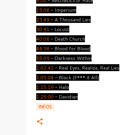
9:00
- Aesthetics of Hate
15:06
- Imperium
23:49
- A Thousand Lies
30:41
- Locust
40:06
- Death Church
46:36
- Blood for Blood
55:09
- Darkness Within
1:02:42
- Real Eyes, Realize, Real Lies
1:05:04
- Block (F*** it All)
1:15:19
- Halo
1:25:00
- Davidian
INFOS