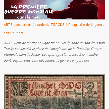
ARTE consacre un épisode de TRACKS à l'imaginaire de la guerre
dans le Metal
ARTE vient de mettre en ligne un nouvel épisode de son émission
Tracks consacré à la place de l'imaginaire de la Première Guerre
Mondiale dans le Metal. Le reportage s'intéresse à la manière
dont, depuis plusieurs décennies, le genre s'empare des
représentations de la Grande Guerre, entre démarche mémorielle,
regard critique et fascination pour ses symboles. Pour alimenter
cette réflexion, Tracks est allé à la rencontre de Noise (
Kanonenfieber ) et de Dmytro Kumar ( 1914 ), qui reviennent sur
leur intérêt pour la Première Guerre mondiale. Le documentaire
donne également la parole au producteur Kristian "Kohle"
Kohlmannslehner, collaborateur de 1914 , ainsi qu'à l'historien
Ralf Raths, directeur du Musée allemand des blindés de Munster,