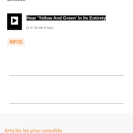
Hear 'Yellow And Green' In Its Entirety
[1 hr 15 min 8 sec]
INFOS
C
o
m
m
e
n
Articles les plus consultés