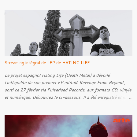
t
a
i
r
e
s
Streaming intégral de l'EP de HATING LIFE
Le projet espagnol Hating Life (Death Metal) a dévoilé
l'intégralité de son premier EP intitulé Revenge From Beyond ,
sorti ce 27 février via Pulverised Records, aux formats CD, vinyle
et numérique. Découvrez le ci-dessous. Il a été enregistré et mixé
par Santi et l'artwork a été réalisé par Luxi Lahtinen. Tracklist: 01.
Into The Grave 02. The Eternal Embrace 03. A Somber Night 04.
Rebellion Against The Vile 05. Revenge From Beyond 06. The
Sense Of Fear