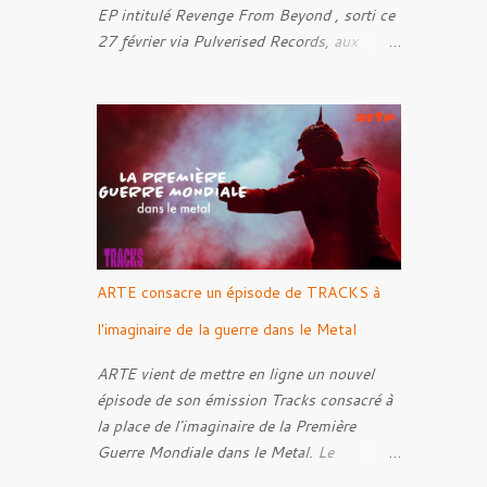
EP intitulé Revenge From Beyond , sorti ce
27 février via Pulverised Records, aux
formats CD, vinyle et numérique.
Découvrez le ci-dessous. Il a été enregistré
et mixé par Santi et l'artwork a été réalisé
par Luxi Lahtinen. Tracklist: 01. Into The
Grave 02. The Eternal Embrace 03. A
Somber Night 04. Rebellion Against The
Vile 05. Revenge From Beyond 06. The
Sense Of Fear
ARTE consacre un épisode de TRACKS à
l'imaginaire de la guerre dans le Metal
ARTE vient de mettre en ligne un nouvel
épisode de son émission Tracks consacré à
la place de l'imaginaire de la Première
Guerre Mondiale dans le Metal. Le
reportage s'intéresse à la manière dont,