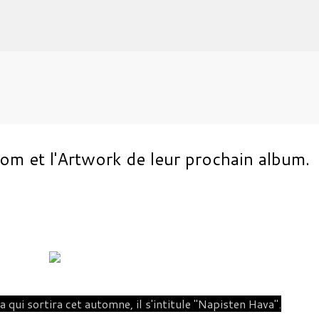
Accéder au contenu principal
nom et l'Artwork de leur prochain album.
 qui sortira cet automne, il s'intitule "Napisten Hava".