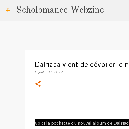
Scholomance Webzine
Dalriada vient de dévoiler le 
le
juillet 31, 2012
Voici la pochette du nouvel album de Dalriada