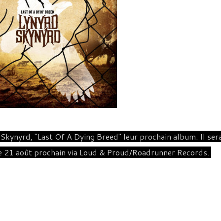
d Skynyrd,
"Last Of A Dying Breed" leur prochain album. Il ser
 le 21 août prochain via Loud & Proud/Roadrunner Records.