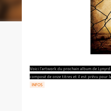
Voici l'artwork du prochain album de Lynyr
composé de onze titres et il est prévu pour
INFOS