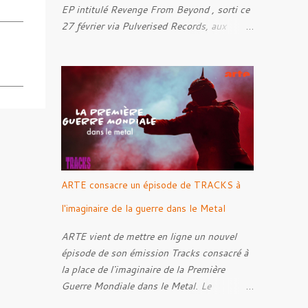
EP intitulé Revenge From Beyond , sorti ce
27 février via Pulverised Records, aux
formats CD, vinyle et numérique.
Découvrez le ci-dessous. Il a été enregistré
et mixé par Santi et l'artwork a été réalisé
par Luxi Lahtinen. Tracklist: 01. Into The
Grave 02. The Eternal Embrace 03. A
Somber Night 04. Rebellion Against The
Vile 05. Revenge From Beyond 06. The
Sense Of Fear
ARTE consacre un épisode de TRACKS à
l'imaginaire de la guerre dans le Metal
ARTE vient de mettre en ligne un nouvel
épisode de son émission Tracks consacré à
la place de l'imaginaire de la Première
Guerre Mondiale dans le Metal. Le
reportage s'intéresse à la manière dont,