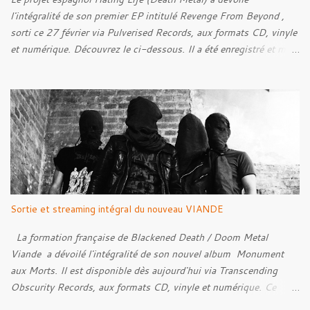
l'intégralité de son premier EP intitulé Revenge From Beyond ,
sorti ce 27 février via Pulverised Records, aux formats CD, vinyle
et numérique. Découvrez le ci-dessous. Il a été enregistré et mixé
par Santi et l'artwork a été réalisé par Luxi Lahtinen. Tracklist: 01.
Into The Grave 02. The Eternal Embrace 03. A Somber Night 04.
Rebellion Against The Vile 05. Revenge From Beyond 06. The
Sense Of Fear
Sortie et streaming intégral du nouveau VIANDE
La formation française de Blackened Death / Doom Metal
Viande a dévoilé l'intégralité de son nouvel album Monument
aux Morts. Il est disponible dès aujourd'hui via Transcending
Obscurity Records, aux formats CD, vinyle et numérique. Ce
nouveau chapitre explore un versant plus atmosphérique de