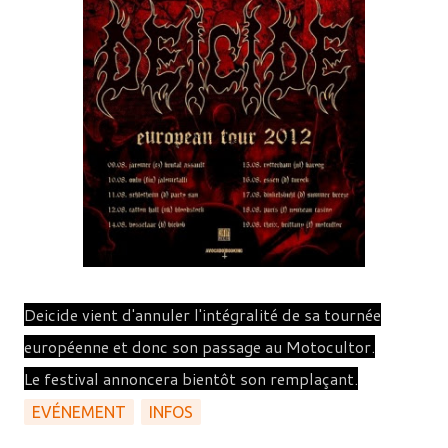
Deicide
vient d'annuler l'intégralité de sa tournée
européenne et donc son passage au Motocultor.
Le festival annoncera bientôt son remplaçant.
EVÉNEMENT
INFOS