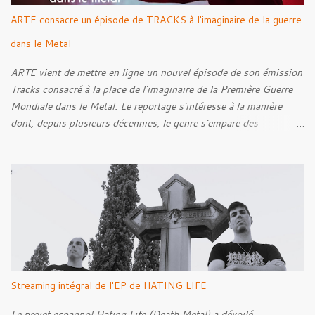
ARTE consacre un épisode de TRACKS à l'imaginaire de la guerre
dans le Metal
ARTE vient de mettre en ligne un nouvel épisode de son émission
Tracks consacré à la place de l'imaginaire de la Première Guerre
Mondiale dans le Metal. Le reportage s'intéresse à la manière
dont, depuis plusieurs décennies, le genre s'empare des
représentations de la Grande Guerre, entre démarche mémorielle,
regard critique et fascination pour ses symboles. Pour alimenter
cette réflexion, Tracks est allé à la rencontre de Noise (
Kanonenfieber ) et de Dmytro Kumar ( 1914 ), qui reviennent sur
leur intérêt pour la Première Guerre mondiale. Le documentaire
donne également la parole au producteur Kristian "Kohle"
Kohlmannslehner, collaborateur de 1914 , ainsi qu'à l'historien
Ralf Raths, directeur du Musée allemand des blindés de Munster,
afin d'interroger plus largement la place des images de guerre
Streaming intégral de l'EP de HATING LIFE
dans l'esthétique et l'imaginaire du Metal. Le reportage est à
découvrir ci-dessous :
Le projet espagnol Hating Life (Death Metal) a dévoilé