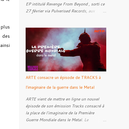
EP intitulé Revenge From Beyond , sorti ce
27 février via Pulverised Records, aux
formats CD, vinyle et numérique.
Découvrez le ci-dessous. Il a été enregistré
 plus
et mixé par Santi et l'artwork a été réalisé
n des
par Luxi Lahtinen. Tracklist: 01. Into The
ainsi
Grave 02. The Eternal Embrace 03. A
Somber Night 04. Rebellion Against The
Vile 05. Revenge From Beyond 06. The
Sense Of Fear
ARTE consacre un épisode de TRACKS à
l'imaginaire de la guerre dans le Metal
ARTE vient de mettre en ligne un nouvel
épisode de son émission Tracks consacré à
la place de l'imaginaire de la Première
Guerre Mondiale dans le Metal. Le
reportage s'intéresse à la manière dont,