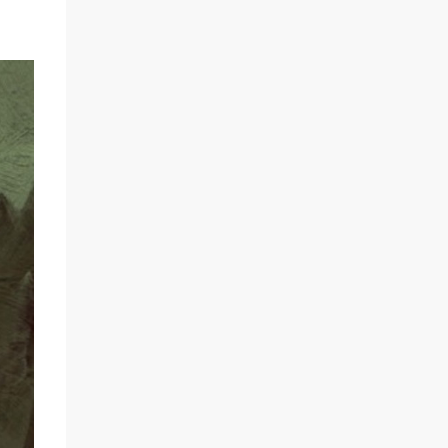
scène un marin confronté à une tempête et
à la perspective de la mort. Derrière cette
imagerie, le groupe développe un propos
autour de la persévérance et de l’espoir face
aux épreuves, alors que le personnage finit
par retrouver la force de continuer malgré
les ténèbres qui l’entourent.