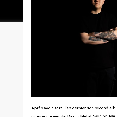
Après avoir sorti l'an dernier son second al
groupe coréen de Death Metal
Spit on My