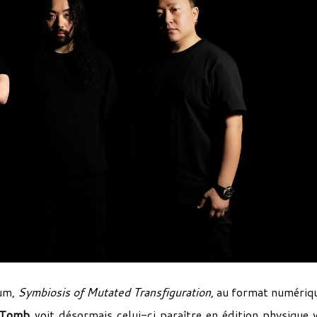
bum,
Symbiosis of Mutated Transfiguration
, au format numériqu
 Tomb
voit désormais celui-ci paraître en édition physique v