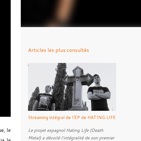
Articles les plus consultés
Streaming intégral de l'EP de HATING LIFE
e, le
Le projet espagnol Hating Life (Death
Metal) a dévoilé l'intégralité de son premier
ia le