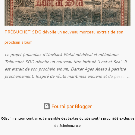
donne également la parole au producteur Kristian "Kohle"
Kohlmannslehner, collaborateur de 1914 , ainsi qu'à l'historien
Ralf Raths, directeur du Musée allemand des blindés de Munster,
afin d'interroger plus largement la place des images de guerre
TRÉBUCHET SDG dévoile un nouveau morceau extrait de son
dans l'esthétique et l'imaginaire du Metal. Le reportage est à
découvrir ci-dessous :
prochain album
Le projet finlandais d’UnBlack Metal médiéval et mélodique
Trébuchet SDG dévoile un nouveau titre intitulé "Lost at Sea". Il
est extrait de son prochain album, Darker Ages Ahead à paraître
prochainement. Inspiré de récits maritimes anciens et du passage
de l’Évangile selon Matthieu 14:30-33, le morceau met en scène
un marin confronté à une tempête et à la perspective de la mort.
Derrière cette imagerie, le groupe développe un propos autour de
la persévérance et de l’espoir face aux épreuves, alors que le
Fourni par Blogger
personnage finit par retrouver la force de continuer malgré les
ténèbres qui l’entourent.
©Sauf mention contraire, l'ensemble des textes du site sont la propriété exclusive
de Scholomance