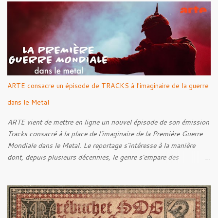
Rebellion Against The Vile 05. Revenge From Beyond 06. The
Sense Of Fear
ARTE consacre un épisode de TRACKS à l'imaginaire de la guerre
dans le Metal
ARTE vient de mettre en ligne un nouvel épisode de son émission
Tracks consacré à la place de l'imaginaire de la Première Guerre
Mondiale dans le Metal. Le reportage s'intéresse à la manière
dont, depuis plusieurs décennies, le genre s'empare des
représentations de la Grande Guerre, entre démarche mémorielle,
regard critique et fascination pour ses symboles. Pour alimenter
cette réflexion, Tracks est allé à la rencontre de Noise (
Kanonenfieber ) et de Dmytro Kumar ( 1914 ), qui reviennent sur
leur intérêt pour la Première Guerre mondiale. Le documentaire