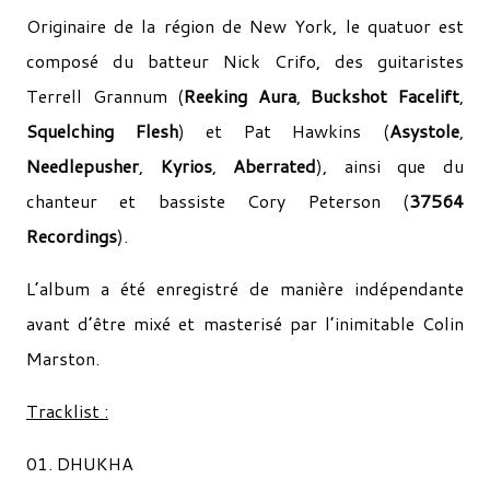
Originaire de la région de
New York
, le quatuor est
composé du batteur
Nick Crifo
, des guitaristes
Terrell Grannum
(
Reeking Aura
,
Buckshot Facelift
,
Squelching Flesh
) et
Pat Hawkins
(
Asystole
,
Needlepusher
,
Kyrios
,
Aberrated
), ainsi que du
chanteur et bassiste
Cory Peterson
(
37564
Recordings
).
L’album a été enregistré de manière indépendante
avant d’être mixé et masterisé par l’inimitable
Colin
Marston
.
Tracklist :
01. DHUKHA