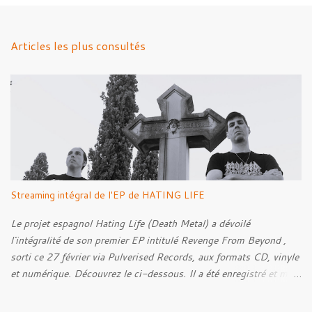
e
n
Articles les plus consultés
t
a
i
r
e
s
Streaming intégral de l'EP de HATING LIFE
Le projet espagnol Hating Life (Death Metal) a dévoilé
l'intégralité de son premier EP intitulé Revenge From Beyond ,
sorti ce 27 février via Pulverised Records, aux formats CD, vinyle
et numérique. Découvrez le ci-dessous. Il a été enregistré et mixé
par Santi et l'artwork a été réalisé par Luxi Lahtinen. Tracklist: 01.
Into The Grave 02. The Eternal Embrace 03. A Somber Night 04.