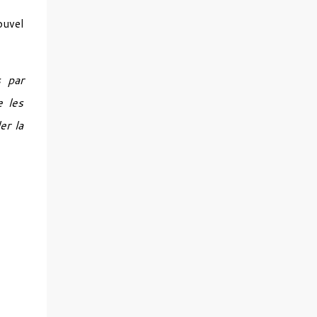
ouvel
s par
e les
er la