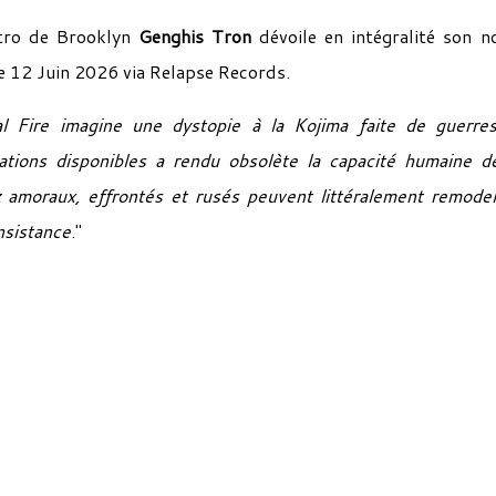
ctro de Brooklyn
Genghis Tron
dévoile en intégralité son n
 le 12 Juin 2026 via Relapse Records.
al Fire imagine une dystopie à la Kojima faite de guerre
mations disponibles a rendu obsolète la capacité humaine d
amoraux, effrontés et rusés peuvent littéralement remodel
insistance
."