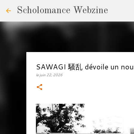
Scholomance Webzine
SAWAGI 騒乱 dévoile un nouv
le
juin 22, 2026