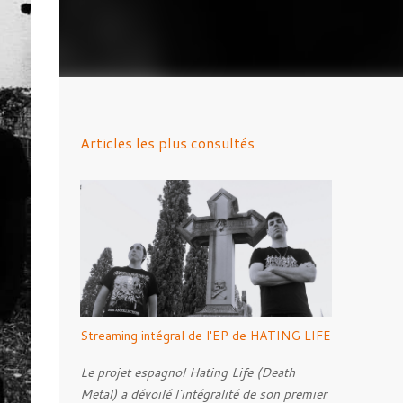
Articles les plus consultés
Streaming intégral de l'EP de HATING LIFE
Le projet espagnol Hating Life (Death
Metal) a dévoilé l'intégralité de son premier