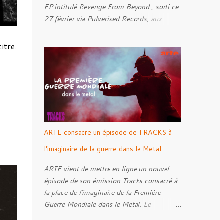
EP intitulé Revenge From Beyond , sorti ce
27 février via Pulverised Records, aux
formats CD, vinyle et numérique.
Découvrez le ci-dessous. Il a été enregistré
itre.
et mixé par Santi et l'artwork a été réalisé
par Luxi Lahtinen. Tracklist: 01. Into The
Grave 02. The Eternal Embrace 03. A
Somber Night 04. Rebellion Against The
Vile 05. Revenge From Beyond 06. The
Sense Of Fear
ARTE consacre un épisode de TRACKS à
l'imaginaire de la guerre dans le Metal
ARTE vient de mettre en ligne un nouvel
épisode de son émission Tracks consacré à
la place de l'imaginaire de la Première
Guerre Mondiale dans le Metal. Le
reportage s'intéresse à la manière dont,