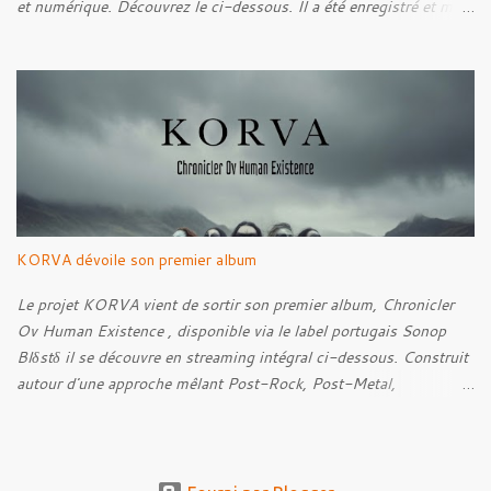
et numérique. Découvrez le ci-dessous. Il a été enregistré et mixé
par Santi et l'artwork a été réalisé par Luxi Lahtinen. Tracklist: 01.
Into The Grave 02. The Eternal Embrace 03. A Somber Night 04.
Rebellion Against The Vile 05. Revenge From Beyond 06. The
Sense Of Fear
KORVA dévoile son premier album
Le projet KORVA vient de sortir son premier album, Chronicler
Ov Human Existence , disponible via le label portugais Sonop
Blδstδ il se découvre en streaming intégral ci-dessous. Construit
autour d'une approche mêlant Post-Rock, Post-Metal,
atmosphères Black Metal et textures éthérées, KORVA développe
un concept centré sur la figure du témoin silencieux. Celle-ci
prend la forme d'un corbeau blanc, présence rare qui observe
l'humanité, recueille ses histoires et conserve les traces de ce qui