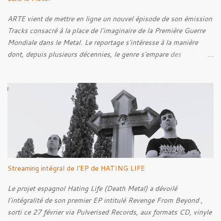
ARTE vient de mettre en ligne un nouvel épisode de son émission
Tracks consacré à la place de l'imaginaire de la Première Guerre
Mondiale dans le Metal. Le reportage s'intéresse à la manière
dont, depuis plusieurs décennies, le genre s'empare des
représentations de la Grande Guerre, entre démarche mémorielle,
regard critique et fascination pour ses symboles. Pour alimenter
cette réflexion, Tracks est allé à la rencontre de Noise (
Kanonenfieber ) et de Dmytro Kumar ( 1914 ), qui reviennent sur
leur intérêt pour la Première Guerre mondiale. Le documentaire
donne également la parole au producteur Kristian "Kohle"
Kohlmannslehner, collaborateur de 1914 , ainsi qu'à l'historien
Ralf Raths, directeur du Musée allemand des blindés de Munster,
afin d'interroger plus largement la place des images de guerre
Streaming intégral de l'EP de HATING LIFE
dans l'esthétique et l'imaginaire du Metal. Le reportage est à
découvrir ci-dessous :
Le projet espagnol Hating Life (Death Metal) a dévoilé
l'intégralité de son premier EP intitulé Revenge From Beyond ,
sorti ce 27 février via Pulverised Records, aux formats CD, vinyle