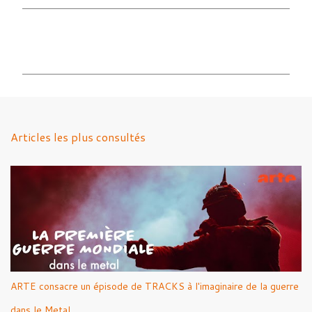
C
o
m
m
e
n
Articles les plus consultés
t
a
i
r
e
s
ARTE consacre un épisode de TRACKS à l'imaginaire de la guerre
dans le Metal