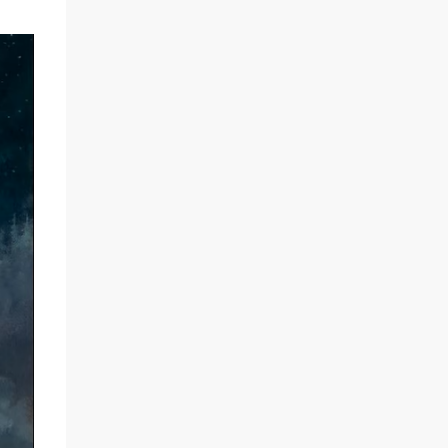
scène un marin confronté à une tempête et
à la perspective de la mort. Derrière cette
imagerie, le groupe développe un propos
autour de la persévérance et de l’espoir face
aux épreuves, alors que le personnage finit
par retrouver la force de continuer malgré
les ténèbres qui l’entourent.