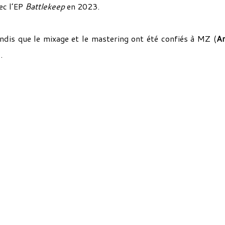
vec l’EP
Battlekeep
en 2023.
andis que le mixage et le mastering ont été confiés à MZ (
Ar
.