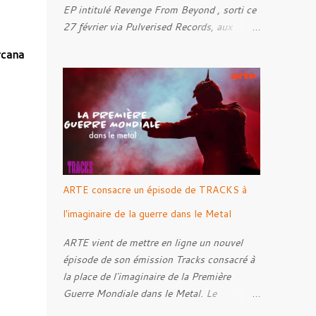
EP intitulé Revenge From Beyond , sorti ce
27 février via Pulverised Records, aux
formats CD, vinyle et numérique.
cana
Découvrez le ci-dessous. Il a été enregistré
et mixé par Santi et l'artwork a été réalisé
par Luxi Lahtinen. Tracklist: 01. Into The
Grave 02. The Eternal Embrace 03. A
Somber Night 04. Rebellion Against The
Vile 05. Revenge From Beyond 06. The
Sense Of Fear
ARTE consacre un épisode de TRACKS à
l'imaginaire de la guerre dans le Metal
ARTE vient de mettre en ligne un nouvel
épisode de son émission Tracks consacré à
la place de l'imaginaire de la Première
Guerre Mondiale dans le Metal. Le
reportage s'intéresse à la manière dont,