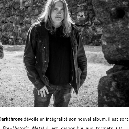
Darkthrone
dévoile en intégralité son nouvel album, il est sorti
é
Pre-Historic Metal
il est disponible aux formats CD, 