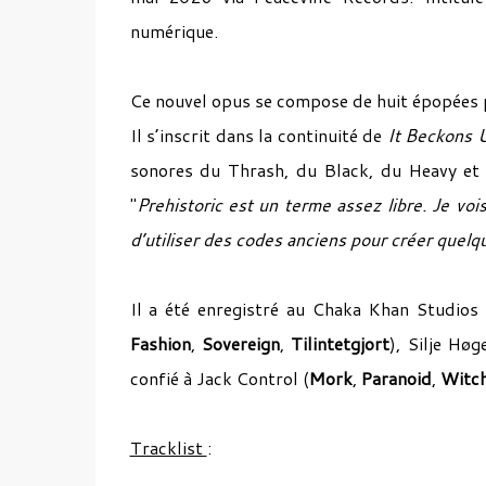
numérique.
Ce nouvel opus se compose de huit épopées p
Il s’inscrit dans la continuité de
It Beckons U
sonores du Thrash, du Black, du Heavy et 
"
Prehistoric est un terme assez libre. Je vo
d’utiliser des codes anciens pour créer quel
Il a été enregistré au Chaka Khan Studios
Fashion
,
Sovereign
,
Tilintetgjort
), Silje Høg
confié à Jack Control (
Mork
,
Paranoid
,
Witch
Tracklist
: