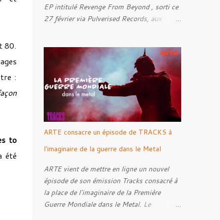
EP intitulé Revenge From Beyond , sorti ce
27 février via Pulverised Records, aux
formats CD, vinyle et numérique.
Découvrez le ci-dessous. Il a été enregistré
t 80.
et mixé par Santi et l'artwork a été réalisé
sages
par Luxi Lahtinen. Tracklist: 01. Into The
tre :
Grave 02. The Eternal Embrace 03. A
Somber Night 04. Rebellion Against The
façon
Vile 05. Revenge From Beyond 06. The
Sense Of Fear
ARTE consacre un épisode de TRACKS à
es to
l'imaginaire de la guerre dans le Metal
a été
ARTE vient de mettre en ligne un nouvel
épisode de son émission Tracks consacré à
la place de l'imaginaire de la Première
Guerre Mondiale dans le Metal. Le
reportage s'intéresse à la manière dont,