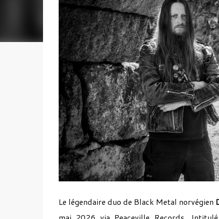
Le légendaire duo de Black Metal norvégien
mai 2026 via Peaceville Records. Intitul