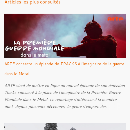
Articles les plus consultés
t
a
i
r
e
s
ARTE consacre un épisode de TRACKS à l'imaginaire de la guerre
dans le Metal
ARTE vient de mettre en ligne un nouvel épisode de son émission
Tracks consacré à la place de l'imaginaire de la Première Guerre
Mondiale dans le Metal. Le reportage s'intéresse à la manière
dont, depuis plusieurs décennies, le genre s'empare des
représentations de la Grande Guerre, entre démarche mémorielle,
regard critique et fascination pour ses symboles. Pour alimenter
cette réflexion, Tracks est allé à la rencontre de Noise (