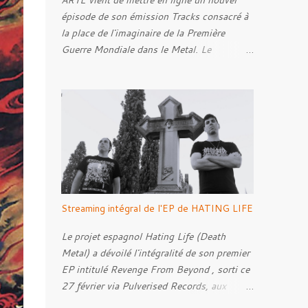
ARTE vient de mettre en ligne un nouvel
épisode de son émission Tracks consacré à
la place de l'imaginaire de la Première
Guerre Mondiale dans le Metal. Le
reportage s'intéresse à la manière dont,
depuis plusieurs décennies, le genre
s'empare des représentations de la Grande
Guerre, entre démarche mémorielle, regard
critique et fascination pour ses symboles.
Pour alimenter cette réflexion, Tracks est
allé à la rencontre de Noise ( Kanonenfieber
) et de Dmytro Kumar ( 1914 ), qui
reviennent sur leur intérêt pour la Première
Streaming intégral de l'EP de HATING LIFE
Guerre mondiale. Le documentaire donne
également la parole au producteur Kristian
Le projet espagnol Hating Life (Death
"Kohle" Kohlmannslehner, collaborateur de
Metal) a dévoilé l'intégralité de son premier
1914 , ainsi qu'à l'historien Ralf Raths,
EP intitulé Revenge From Beyond , sorti ce
directeur du Musée allemand des blindés de
27 février via Pulverised Records, aux
Munster, afin d'interroger plus largement la
formats CD, vinyle et numérique.