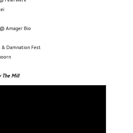
ei
 @ Amager Bio
 & Damnation Fest
hoorn
 The Mill