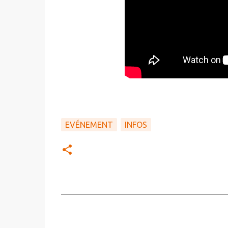
EVÉNEMENT
INFOS
C
o