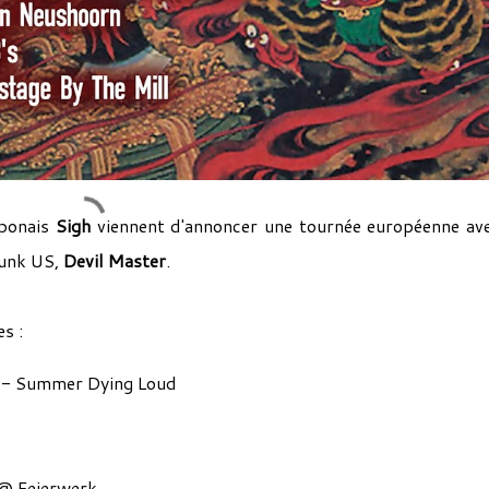
aponais
Sigh
viennent d'annoncer une tournée européenne av
Punk US,
Devil Master
.
s :
 - Summer Dying Loud
@ Feierwerk