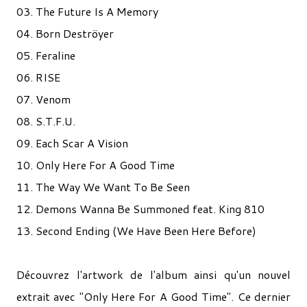
03. The Future Is A Memory
04. Born Deströyer
05. Feraline
06. RISE
07. Venom
08. S.T.F.U.
09. Each Scar A Vision
10. Only Here For A Good Time
11. The Way We Want To Be Seen
12. Demons Wanna Be Summoned feat. King 810
13. Second Ending (We Have Been Here Before)
Découvrez l'artwork de l'album ainsi qu'un nouvel
extrait avec "Only Here For A Good Time". Ce dernier