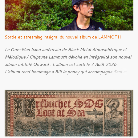
Sortie et streaming intégral du nouvel album de LAMMOTH
Le One-Man band américain de Black Metal Atmosphérique et
Mélodique / Chiptune Lammoth dévoile en intégralité son nouvel
album intitulé Onward . L'album est sorti le 7 Août 2026.
L'album rend hommage a Bill le poney qui accompagna Sam et
Frodon à Fondcombe, et à l'extérieur de la Porte-Ouest de la
Moria, Bill fut relâché dans la nature. Tracklist : 01. Poor Old
Half-Starved Pony 02. To Be Free (Bill) 03. A Gardener - 04:05
04. Farewell, Good Beast of Burden 05. A Fox Passing Through
the Woods on Business of Their Own 06. The Road to Bree 07.
We Were Born to Suffer 08. Horsethieving 09. A Final Parting
Onward de Lammoth