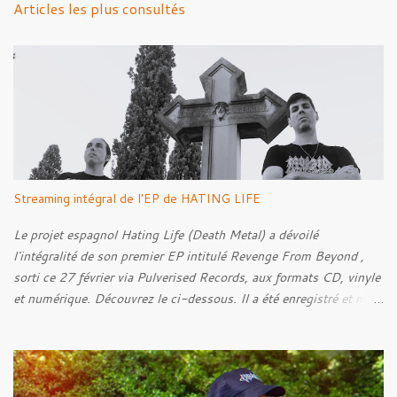
Articles les plus consultés
t
a
i
r
e
s
Streaming intégral de l'EP de HATING LIFE
Le projet espagnol Hating Life (Death Metal) a dévoilé
l'intégralité de son premier EP intitulé Revenge From Beyond ,
sorti ce 27 février via Pulverised Records, aux formats CD, vinyle
et numérique. Découvrez le ci-dessous. Il a été enregistré et mixé
par Santi et l'artwork a été réalisé par Luxi Lahtinen. Tracklist: 01.
Into The Grave 02. The Eternal Embrace 03. A Somber Night 04.
Rebellion Against The Vile 05. Revenge From Beyond 06. The
Sense Of Fear