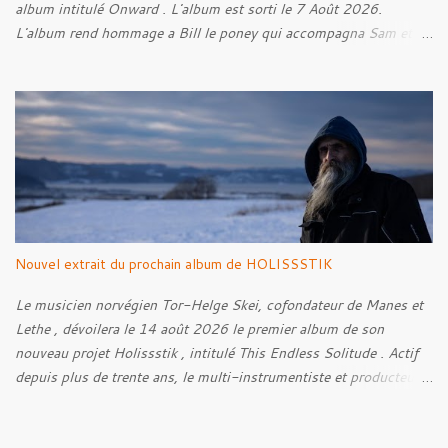
album intitulé Onward . L'album est sorti le 7 Août 2026.
L'album rend hommage a Bill le poney qui accompagna Sam et
Frodon à Fondcombe, et à l'extérieur de la Porte-Ouest de la
Moria, Bill fut relâché dans la nature. Tracklist : 01. Poor Old
Half-Starved Pony 02. To Be Free (Bill) 03. A Gardener - 04:05
04. Farewell, Good Beast of Burden 05. A Fox Passing Through
the Woods on Business of Their Own 06. The Road to Bree 07.
We Were Born to Suffer 08. Horsethieving 09. A Final Parting
Onward de Lammoth
Nouvel extrait du prochain album de HOLISSSTIK
Le musicien norvégien Tor-Helge Skei, cofondateur de Manes et
Lethe , dévoilera le 14 août 2026 le premier album de son
nouveau projet Holissstik , intitulé This Endless Solitude . Actif
depuis plus de trente ans, le multi-instrumentiste et producteur
poursuit son exploration des musiques extrêmes et
expérimentales avec un album qui mêle Black Metal, Doom, Trip-