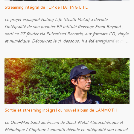
Streaming intégral de l'EP de HATING LIFE
Le projet espagnol Hating Life (Death Metal) a dévoilé
l'intégralité de son premier EP intitulé Revenge From Beyond ,
sorti ce 27 février via Pulverised Records, aux formats CD, vinyle
et numérique. Découvrez le ci-dessous. Il a été enregistré et mixé
par Santi et l'artwork a été réalisé par Luxi Lahtinen. Tracklist: 01.
Into The Grave 02. The Eternal Embrace 03. A Somber Night 04.
Rebellion Against The Vile 05. Revenge From Beyond 06. The
Sense Of Fear
Sortie et streaming intégral du nouvel album de LAMMOTH
Le One-Man band américain de Black Metal Atmosphérique et
Mélodique / Chiptune Lammoth dévoile en intégralité son nouvel