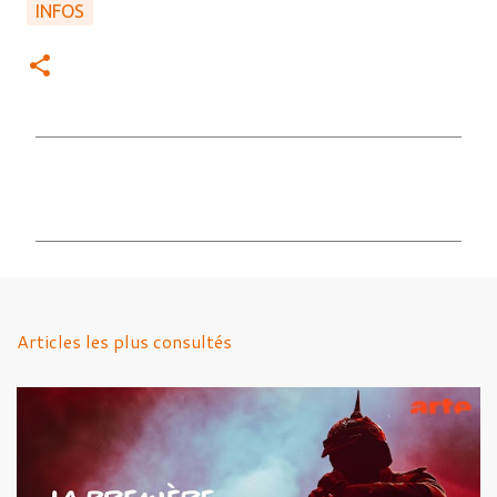
INFOS
C
o
m
m
e
n
Articles les plus consultés
t
a
i
r
e