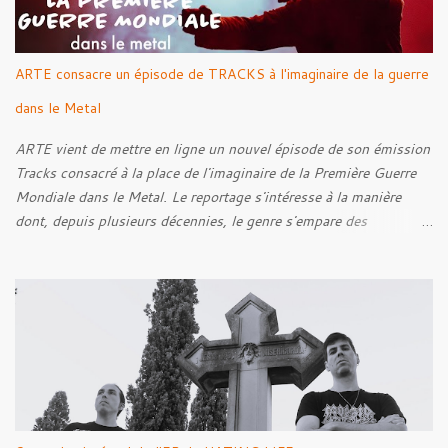
s
ARTE consacre un épisode de TRACKS à l'imaginaire de la guerre
dans le Metal
ARTE vient de mettre en ligne un nouvel épisode de son émission
Tracks consacré à la place de l'imaginaire de la Première Guerre
Mondiale dans le Metal. Le reportage s'intéresse à la manière
dont, depuis plusieurs décennies, le genre s'empare des
représentations de la Grande Guerre, entre démarche mémorielle,
regard critique et fascination pour ses symboles. Pour alimenter
cette réflexion, Tracks est allé à la rencontre de Noise (
Kanonenfieber ) et de Dmytro Kumar ( 1914 ), qui reviennent sur
leur intérêt pour la Première Guerre mondiale. Le documentaire
donne également la parole au producteur Kristian "Kohle"
Kohlmannslehner, collaborateur de 1914 , ainsi qu'à l'historien
Ralf Raths, directeur du Musée allemand des blindés de Munster,
afin d'interroger plus largement la place des images de guerre