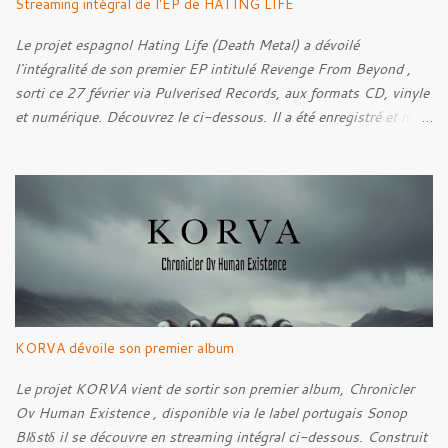
Streaming intégral de l'EP de HATING LIFE
dans l'esthétique et l'imaginaire du Metal. Le reportage est à
découvrir ci-dessous :
Le projet espagnol Hating Life (Death Metal) a dévoilé
l'intégralité de son premier EP intitulé Revenge From Beyond ,
sorti ce 27 février via Pulverised Records, aux formats CD, vinyle
et numérique. Découvrez le ci-dessous. Il a été enregistré et mixé
par Santi et l'artwork a été réalisé par Luxi Lahtinen. Tracklist: 01.
Into The Grave 02. The Eternal Embrace 03. A Somber Night 04.
Rebellion Against The Vile 05. Revenge From Beyond 06. The
Sense Of Fear
KORVA dévoile son premier album
Le projet KORVA vient de sortir son premier album, Chronicler
Ov Human Existence , disponible via le label portugais Sonop
Blδstδ il se découvre en streaming intégral ci-dessous. Construit