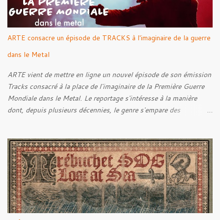
ARTE consacre un épisode de TRACKS à l'imaginaire de la guerre
dans le Metal
ARTE vient de mettre en ligne un nouvel épisode de son émission
Tracks consacré à la place de l'imaginaire de la Première Guerre
Mondiale dans le Metal. Le reportage s'intéresse à la manière
dont, depuis plusieurs décennies, le genre s'empare des
représentations de la Grande Guerre, entre démarche mémorielle,
regard critique et fascination pour ses symboles. Pour alimenter
cette réflexion, Tracks est allé à la rencontre de Noise (
Kanonenfieber ) et de Dmytro Kumar ( 1914 ), qui reviennent sur
leur intérêt pour la Première Guerre mondiale. Le documentaire
donne également la parole au producteur Kristian "Kohle"
Kohlmannslehner, collaborateur de 1914 , ainsi qu'à l'historien
Ralf Raths, directeur du Musée allemand des blindés de Munster,
afin d'interroger plus largement la place des images de guerre