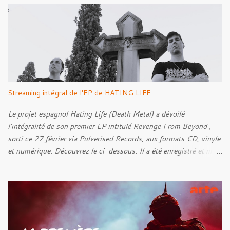
a
i
r
e
s
Streaming intégral de l'EP de HATING LIFE
Le projet espagnol Hating Life (Death Metal) a dévoilé
l'intégralité de son premier EP intitulé Revenge From Beyond ,
sorti ce 27 février via Pulverised Records, aux formats CD, vinyle
et numérique. Découvrez le ci-dessous. Il a été enregistré et mixé
par Santi et l'artwork a été réalisé par Luxi Lahtinen. Tracklist: 01.
Into The Grave 02. The Eternal Embrace 03. A Somber Night 04.
Rebellion Against The Vile 05. Revenge From Beyond 06. The
Sense Of Fear