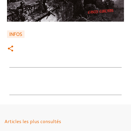
INFOS
C
o
m
m
e
n
Articles les plus consultés
t