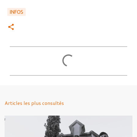
INFOS
C
o
m
m
e
n
Articles les plus consultés
t
a
i
r