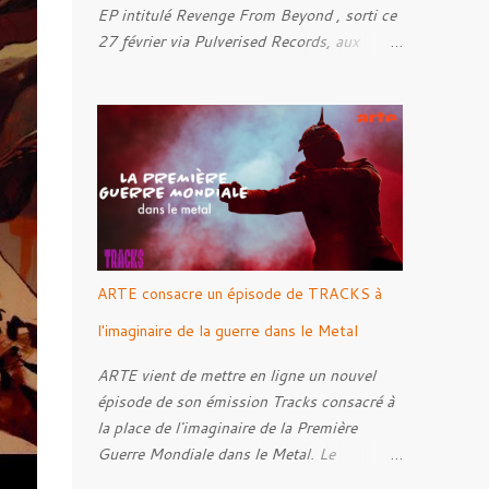
EP intitulé Revenge From Beyond , sorti ce
27 février via Pulverised Records, aux
formats CD, vinyle et numérique.
Découvrez le ci-dessous. Il a été enregistré
et mixé par Santi et l'artwork a été réalisé
par Luxi Lahtinen. Tracklist: 01. Into The
Grave 02. The Eternal Embrace 03. A
Somber Night 04. Rebellion Against The
Vile 05. Revenge From Beyond 06. The
Sense Of Fear
ARTE consacre un épisode de TRACKS à
l'imaginaire de la guerre dans le Metal
ARTE vient de mettre en ligne un nouvel
épisode de son émission Tracks consacré à
la place de l'imaginaire de la Première
Guerre Mondiale dans le Metal. Le
reportage s'intéresse à la manière dont,