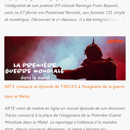
l'intégralité de son premier EP intitulé Revenge From Beyond ,
sorti ce 27 février via Pulverised Records, aux formats CD, vinyle
et numérique. Découvrez le ci-dessous. Il a été enregistré et mixé
par Santi et l'artwork a été réalisé par Luxi Lahtinen. Tracklist: 01.
Into The Grave 02. The Eternal Embrace 03. A Somber Night 04.
Rebellion Against The Vile 05. Revenge From Beyond 06. The
Sense Of Fear
ARTE consacre un épisode de TRACKS à l'imaginaire de la guerre
dans le Metal
ARTE vient de mettre en ligne un nouvel épisode de son émission
Tracks consacré à la place de l'imaginaire de la Première Guerre
Mondiale dans le Metal. Le reportage s'intéresse à la manière
dont, depuis plusieurs décennies, le genre s'empare des