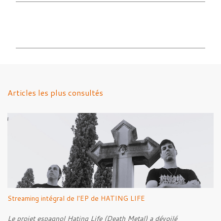
C
o
m
m
e
n
Articles les plus consultés
t
a
i
r
e
s
Streaming intégral de l'EP de HATING LIFE
Le projet espagnol Hating Life (Death Metal) a dévoilé