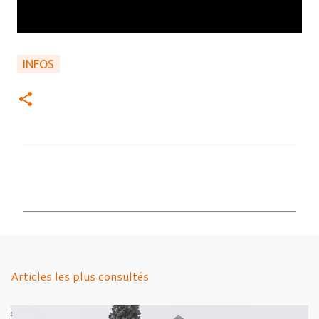
INFOS
C
o
m
m
e
n
Articles les plus consultés
t
a