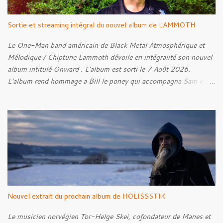
Sortie et streaming intégral du nouvel album de LAMMOTH
Le One-Man band américain de Black Metal Atmosphérique et
Mélodique / Chiptune Lammoth dévoile en intégralité son nouvel
album intitulé Onward . L'album est sorti le 7 Août 2026.
L'album rend hommage a Bill le poney qui accompagna Sam et
Frodon à Fondcombe, et à l'extérieur de la Porte-Ouest de la
Moria, Bill fut relâché dans la nature. Tracklist : 01. Poor Old
Half-Starved Pony 02. To Be Free (Bill) 03. A Gardener - 04:05
04. Farewell, Good Beast of Burden 05. A Fox Passing Through
the Woods on Business of Their Own 06. The Road to Bree 07.
We Were Born to Suffer 08. Horsethieving 09. A Final Parting
Onward de Lammoth
Nouvel extrait du prochain album de HOLISSSTIK
Le musicien norvégien Tor-Helge Skei, cofondateur de Manes et