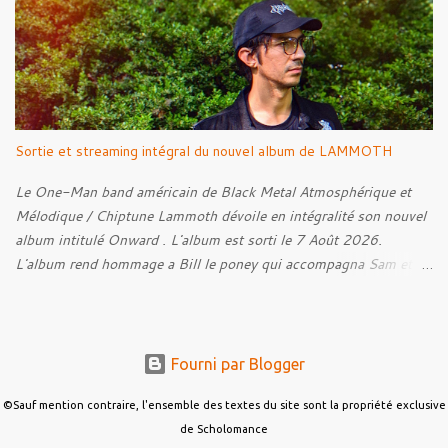
la persévérance et de l’espoir face aux épreuves, alors que le
personnage finit par retrouver la force de continuer malgré les
ténèbres qui l’entourent.
Sortie et streaming intégral du nouvel album de LAMMOTH
Le One-Man band américain de Black Metal Atmosphérique et
Mélodique / Chiptune Lammoth dévoile en intégralité son nouvel
album intitulé Onward . L'album est sorti le 7 Août 2026.
L'album rend hommage a Bill le poney qui accompagna Sam et
Frodon à Fondcombe, et à l'extérieur de la Porte-Ouest de la
Moria, Bill fut relâché dans la nature. Tracklist : 01. Poor Old
Half-Starved Pony 02. To Be Free (Bill) 03. A Gardener - 04:05
04. Farewell, Good Beast of Burden 05. A Fox Passing Through
Fourni par Blogger
the Woods on Business of Their Own 06. The Road to Bree 07.
We Were Born to Suffer 08. Horsethieving 09. A Final Parting
©Sauf mention contraire, l'ensemble des textes du site sont la propriété exclusive
Onward de Lammoth
de Scholomance