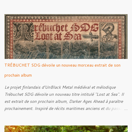
par Santi et l'artwork a été réalisé par Luxi Lahtinen. Tracklist: 01.
Into The Grave 02. The Eternal Embrace 03. A Somber Night 04.
Rebellion Against The Vile 05. Revenge From Beyond 06. The
Sense Of Fear
TRÉBUCHET SDG dévoile un nouveau morceau extrait de son
prochain album
Le projet finlandais d’UnBlack Metal médiéval et mélodique
Trébuchet SDG dévoile un nouveau titre intitulé "Lost at Sea". Il
est extrait de son prochain album, Darker Ages Ahead à paraître
prochainement. Inspiré de récits maritimes anciens et du passage
de l’Évangile selon Matthieu 14:30-33, le morceau met en scène
un marin confronté à une tempête et à la perspective de la mort.
Derrière cette imagerie, le groupe développe un propos autour de