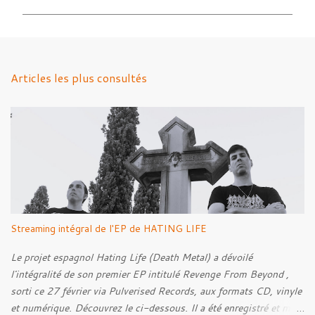
m
m
e
n
Articles les plus consultés
t
a
i
r
e
s
Streaming intégral de l'EP de HATING LIFE
Le projet espagnol Hating Life (Death Metal) a dévoilé
l'intégralité de son premier EP intitulé Revenge From Beyond ,
sorti ce 27 février via Pulverised Records, aux formats CD, vinyle
et numérique. Découvrez le ci-dessous. Il a été enregistré et mixé